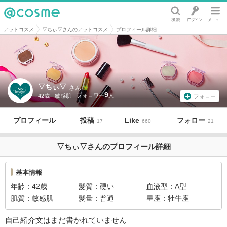
@cosme
アットコスメ
▽ちぃ▽さんのアットコスメ
プロフィール詳細
▽ちぃ▽
さん
9
42歳
敏感肌
フォロー
プロフィール
投稿
Like
フォロー
17
660
21
▽ちぃ▽さんのプロフィール詳細
基本情報
年齢
42歳
髪質
硬い
血液型
A型
肌質
敏感肌
髪量
普通
星座
牡牛座
自己紹介文はまだ書かれていません