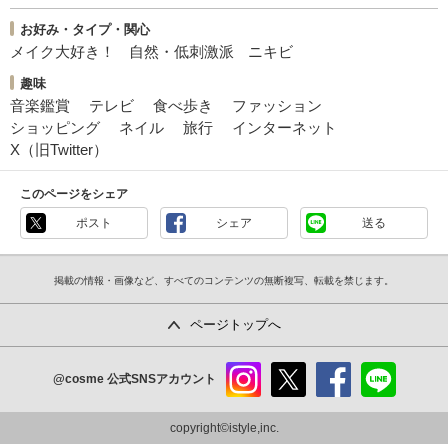
お好み・タイプ・関心
メイク大好き！
自然・低刺激派
ニキビ
趣味
音楽鑑賞
テレビ
食べ歩き
ファッション
ショッピング
ネイル
旅行
インターネット
X（旧Twitter）
このページをシェア
ポスト
シェア
送る
掲載の情報・画像など、すべてのコンテンツの無断複写、転載を禁じます。
ページトップへ
@cosme
公式SNSアカウント
instag
x
faceb
line
ram
ook
copyright©istyle,inc.