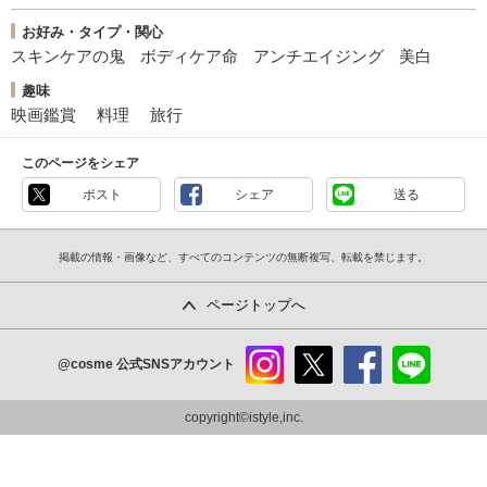
お好み・タイプ・関心
スキンケアの鬼
ボディケア命
アンチエイジング
美白
趣味
映画鑑賞
料理
旅行
このページをシェア
ポスト
シェア
送る
掲載の情報・画像など、すべてのコンテンツの無断複写、転載を禁じます。
ページトップへ
@cosme
公式SNSアカウント
instag
x
faceb
line
ram
ook
copyright©istyle,inc.