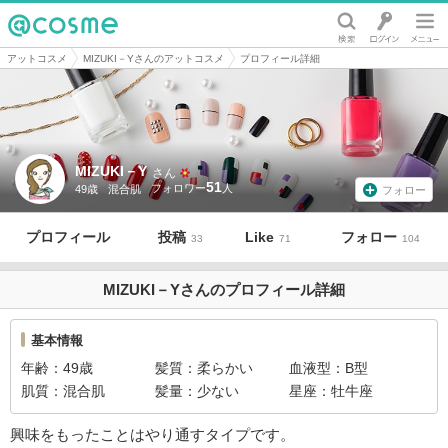
@cosme
アットコスメ
MIZUKI－Yさんのアットコスメ
プロフィール詳細
MIZUKI－Y
さん
51
49歳
混合肌
フォロー
プロフィール
投稿
Like
フォロー
33
71
104
MIZUKI－Yさんのプロフィール詳細
基本情報
年齢
49歳
髪質
柔らかい
血液型
B型
肌質
混合肌
髪量
少ない
星座
牡牛座
興味をもったことはやり通すタイプです。