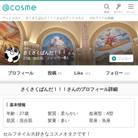
@cosme
アットコスメ
さくさくぱんだ！！！さんのアットコスメ
プロフィール詳細
さくさくぱんだ！！！
さん
4
27歳
混合肌
フォロー
プロフィール
投稿
Like
フォロー
95
163
423
さくさくぱんだ！！！さんのプロフィール詳細
基本情報
年齢
27歳
髪質
柔らかい
血液型
A型
肌質
混合肌
髪量
多い
星座
魚座
セルフネイル大好きなコスメオタクです！