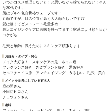
いつかコスメ整理しないと！と思いながら捨てられない！そん
な20代です。
肌はブルベ色白骨格ウェーブです！
丸顔ですが、目の位置が高く大人顔らしいです??
髪は細くてどストレート毛量多め！
最近エイジングケアに興味を持ってます！家系により頬と目が
コケがち…
毛穴と年齢に戦うためにスキンケア頑張ります
お好み・タイプ・関心
メイク大好き！
スキンケアの鬼
ネイル通
フレグランス好き
外資ブランド好き
通販好き
セルフチョイス派
アンチエイジング
うるおい
毛穴
美白
メイクを参考にしている有名人
鹿の間さん
小田切ヒロさん
チェウォンさん
趣味
ファッション
ショッピング
ヨガ
ネイル
旅行