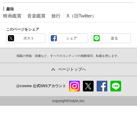
趣味
映画鑑賞
音楽鑑賞
旅行
X（旧Twitter）
このページをシェア
ポスト
シェア
送る
掲載の情報・画像など、すべてのコンテンツの無断複写、転載を禁じます。
ページトップへ
@cosme
公式SNSアカウント
instag
x
faceb
line
ram
ook
copyright©istyle,inc.