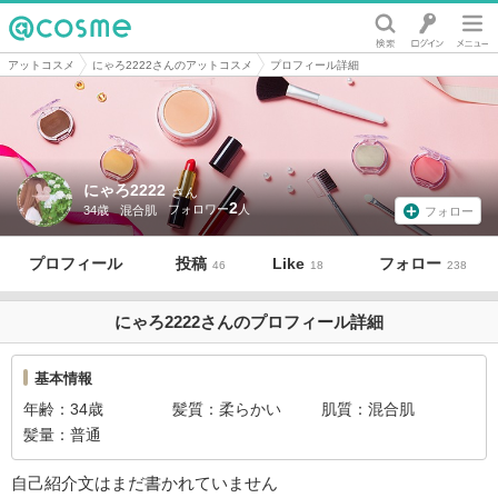
@cosme
アットコスメ
にゃろ2222さんのアットコスメ
プロフィール詳細
にゃろ2222
さん
2
34歳
混合肌
フォロー
プロフィール
投稿
Like
フォロー
46
18
238
にゃろ2222さんのプロフィール詳細
基本情報
年齢
34歳
髪質
柔らかい
肌質
混合肌
髪量
普通
自己紹介文はまだ書かれていません