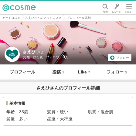
@cosme
アットコスメ
さえひさんのアットコスメ
プロフィール詳細
さえひ
さん
0
33歳
混合肌
フォロー
プロフィール
投稿
Like
フォロー
3
7
5
さえひさんのプロフィール詳細
基本情報
年齢
33歳
髪質
硬い
肌質
混合肌
髪量
多い
星座
天秤座