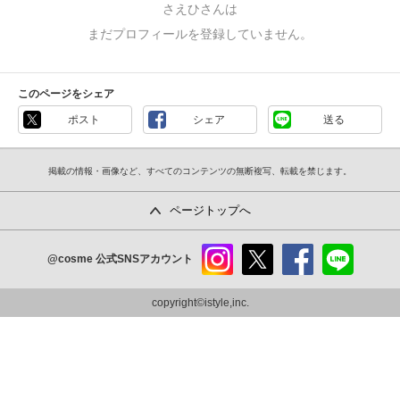
さえひさんは
まだプロフィールを登録していません。
このページをシェア
ポスト
シェア
送る
掲載の情報・画像など、すべてのコンテンツの無断複写、転載を禁じます。
ページトップへ
@cosme
公式SNSアカウント
instag
x
faceb
line
ram
ook
copyright©istyle,inc.