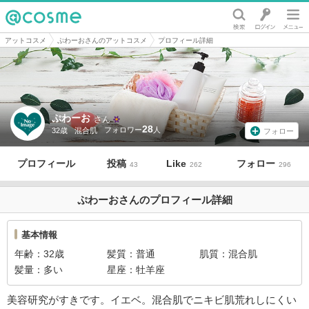
@cosme
アットコスメ
ぷわーおさんのアットコスメ
プロフィール詳細
ぷわーお
さん
28
32歳
混合肌
フォロー
プロフィール
投稿
Like
フォロー
43
262
296
ぷわーおさんのプロフィール詳細
基本情報
年齢
32歳
髪質
普通
肌質
混合肌
髪量
多い
星座
牡羊座
美容研究がすきです。イエベ。混合肌でニキビ肌荒れしにくい