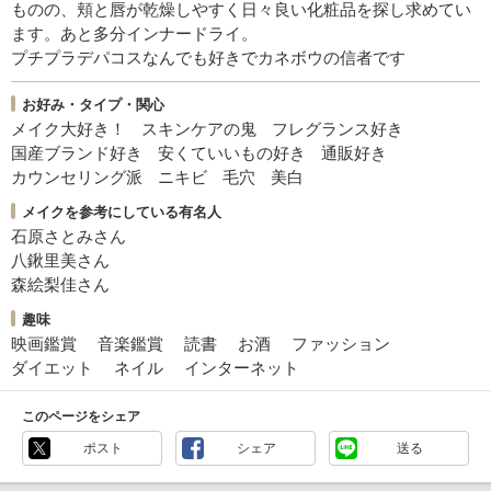
ものの、頬と唇が乾燥しやすく日々良い化粧品を探し求めてい
ます。あと多分インナードライ。
プチプラデパコスなんでも好きでカネボウの信者です
お好み・タイプ・関心
メイク大好き！
スキンケアの鬼
フレグランス好き
国産ブランド好き
安くていいもの好き
通販好き
カウンセリング派
ニキビ
毛穴
美白
メイクを参考にしている有名人
石原さとみさん
八鍬里美さん
森絵梨佳さん
趣味
映画鑑賞
音楽鑑賞
読書
お酒
ファッション
ダイエット
ネイル
インターネット
このページをシェア
ポスト
シェア
送る