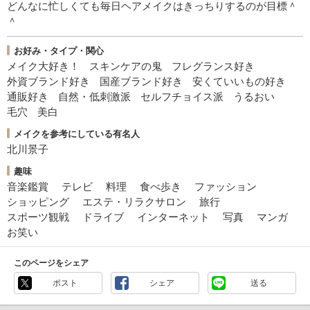
どんなに忙しくても毎日ヘアメイクはきっちりするのが目標＾
＾
お好み・タイプ・関心
メイク大好き！
スキンケアの鬼
フレグランス好き
外資ブランド好き
国産ブランド好き
安くていいもの好き
通販好き
自然・低刺激派
セルフチョイス派
うるおい
毛穴
美白
メイクを参考にしている有名人
北川景子
趣味
音楽鑑賞
テレビ
料理
食べ歩き
ファッション
ショッピング
エステ・リラクサロン
旅行
スポーツ観戦
ドライブ
インターネット
写真
マンガ
お笑い
このページをシェア
ポスト
シェア
送る