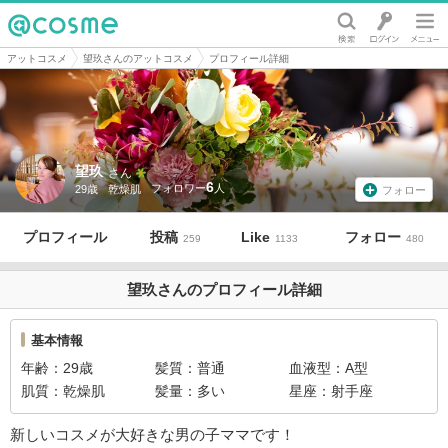
@cosme
アットコスメ
望玖さんのアットコスメ
プロフィール詳細
望玖
さん
6
29歳
乾燥肌
フォロー
プロフィール
投稿
Like
フォロー
259
1133
480
望玖さんのプロフィール詳細
基本情報
年齢
29歳
髪質
普通
血液型
A型
肌質
乾燥肌
髪量
多い
星座
射手座
新しいコスメが大好きな男の子ママです！