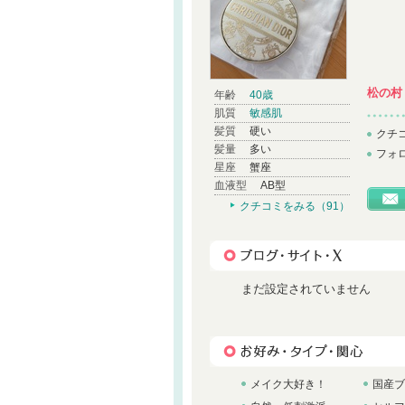
松の村
年齢
40歳
肌質
敏感肌
髪質
硬い
クチ
髪量
多い
フォ
星座
蟹座
血液型
AB型
クチコミをみる（91）
まだ設定されていません
メイク大好き！
国産ブ