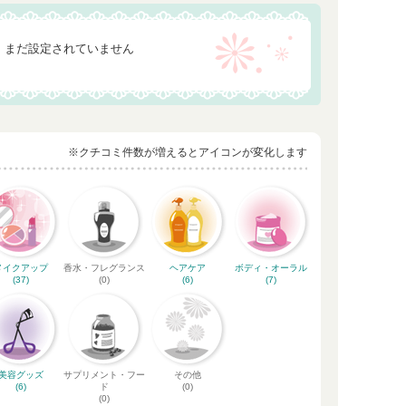
まだ設定されていません
※クチコミ件数が増えるとアイコンが変化します
メイクアップ
香水・フレグランス
ヘアケア
ボディ・オーラル
(37)
(0)
(6)
(7)
美容グッズ
サプリメント・フー
その他
(6)
ド
(0)
(0)