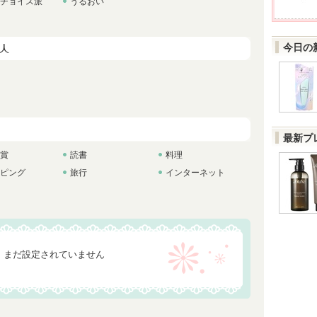
チョイス派
うるおい
今日の
最新プ
賞
読書
料理
ピング
旅行
インターネット
まだ設定されていません