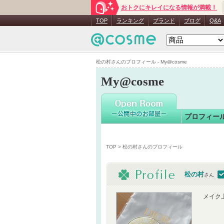
おトクにキレイになる情報が満載！
松の村
さん
TOP
ランキング
ブランド
ブログ
Q&A
松の村さんのプロフィール - My@cosme
My@cosme
プロフィー
TOP
> 松の村さんのプロフィール
松の村
さん
認
メイク