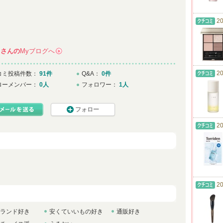
20
さんの
Myブログへ
→
20
コミ投稿件数：
91件
Q&A：
0件
ローメンバー：
0人
フォロワー：
1人
フォロー
20
20
ランド好き
安くていいもの好き
通販好き