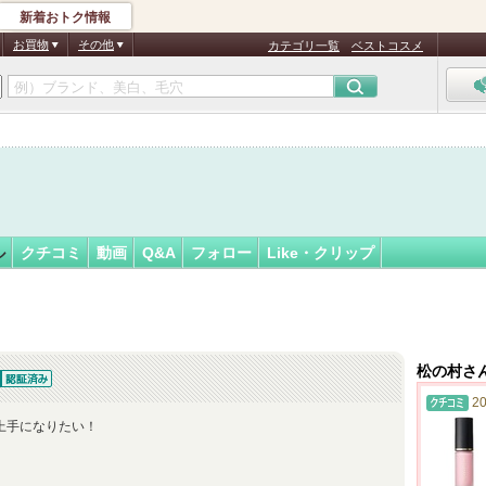
新着おトク情報
フォロー
お買物
その他
カテゴリ一覧
ベストコスメ
認
証
済
ル
クチコミ
動画
Q&A
フォロー
Like・クリップ
松の村さ
証済
20
上手になりたい！