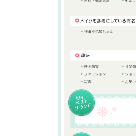
自然・低刺激派
セルフ
神田沙也加ちゃん
映画鑑賞
音楽鑑
ファッション
ショッ
写真
お笑い