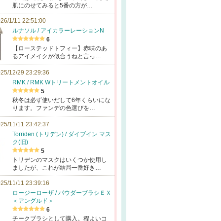
肌にのせてみると5番の方が…
26/1/11 22:51:00
ルナソル / アイカラーレーションN
6
【ローステッドトフィー】赤味のあ
るアイメイクが似合うねと言っ…
25/12/29 23:29:36
RMK / RMK Wトリートメントオイル
5
秋冬は必ず使いだして6年くらいにな
ります。ファンデの色選びを…
25/11/11 23:42:37
Torriden (トリデン) / ダイブイン マス
ク(旧)
5
トリデンのマスクはいくつか使用し
ましたが、これが結局一番好き…
25/11/11 23:39:16
ロージーローザ / パウダーブラシＥＸ
＜アングルド＞
6
チークブラシとして購入。程よいコ