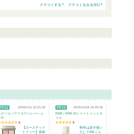
クチコミする
クチコミをみる(91)
2026/1/11 22:51:00
2025/12/29 23:29:36
ルナソル / アイカラーレーショ
RMK / RMK Wトリートメントオ
ンN
イル
6
5
【ローステッド
秋冬は必ず使い
トフィー】赤味
だして6年くら