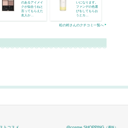
のあるアイメイ
いになります。
クが似合うねと
ファンデの色選
言ってもらえた
びをしてもらお
友人か…
うとカ…
松の村さんのクチコミ一覧へ
ストコスメ
@cosme SHOPPING
（通販）