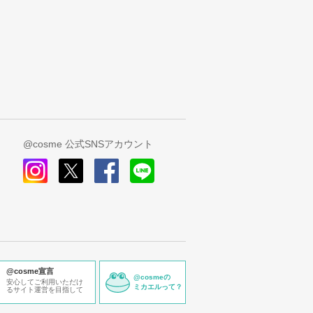
@cosme 公式SNSアカウント
instagram
x
facebook
line
@cosme宣言
@cosmeの
安心してご利用いただけ
ミカエルって？
るサイト運営を目指して