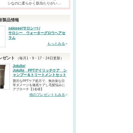
シなのに柔らかく肌当たりがい…
新製品情報
salosee(サロシー) /
サロシー ウォーターグロウヘアセ
ラム
もっとみる
レゼント
（毎月1・9・17・24日更新）
JoluXe/
JoluXe PPTデイリッチケア シ
ャンプー＆トリートメントセット
贅沢なPPTケア処方で、無自覚な日
常ダメージを徹底ケアし毛髪悩みに
アプローチ【1名様】
他のプレゼントもみる