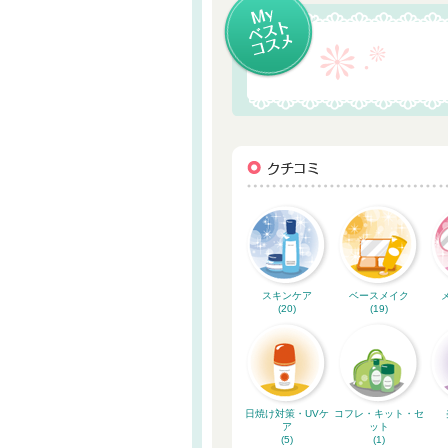
スキンケア
ベースメイク
(20)
(19)
日焼け対策・UVケ
コフレ・キット・セ
ア
ット
(5)
(1)