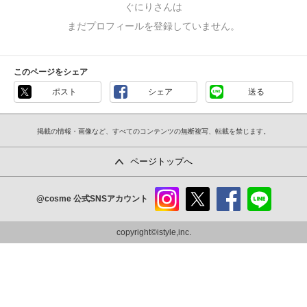
ぐにりさんは
まだプロフィールを登録していません。
このページをシェア
ポスト
シェア
送る
掲載の情報・画像など、すべてのコンテンツの無断複写、転載を禁じます。
ページトップへ
@cosme
公式SNSアカウント
instag
x
faceb
line
ram
ook
copyright©istyle,inc.