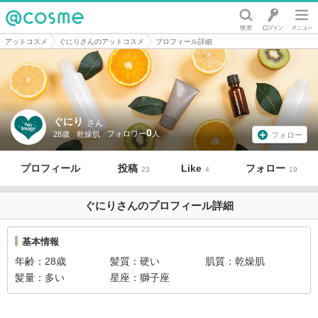
@cosme
アットコスメ
ぐにりさんのアットコスメ
プロフィール詳細
ぐにり
さん
0
28歳
乾燥肌
フォロー
プロフィール
投稿
Like
フォロー
23
4
19
ぐにりさんのプロフィール詳細
基本情報
年齢
28歳
髪質
硬い
肌質
乾燥肌
髪量
多い
星座
獅子座