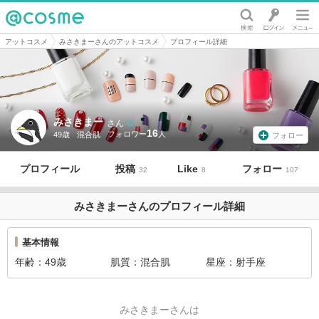
@cosme
アットコスメ
みさきまーさんのアットコスメ
プロフィール詳細
みさきまー
さん
16
49歳
混合肌
フォロー
プロフィール
投稿
Like
フォロー
32
8
107
みさきまーさんのプロフィール詳細
基本情報
年齢
49歳
肌質
混合肌
星座
射手座
みさきまーさんは