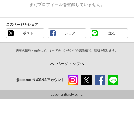
まだプロフィールを登録していません。
このページをシェア
ポスト
シェア
送る
掲載の情報・画像など、すべてのコンテンツの無断複写、転載を禁じます。
ページトップへ
@cosme
公式SNSアカウント
instag
x
faceb
line
ram
ook
copyright©istyle,inc.