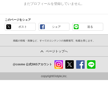
まだプロフィールを登録していません。
このページをシェア
ポスト
シェア
送る
掲載の情報・画像など、すべてのコンテンツの無断複写、転載を禁じます。
ページトップへ
@cosme
公式SNSアカウント
instag
x
faceb
line
ram
ook
copyright©istyle,inc.