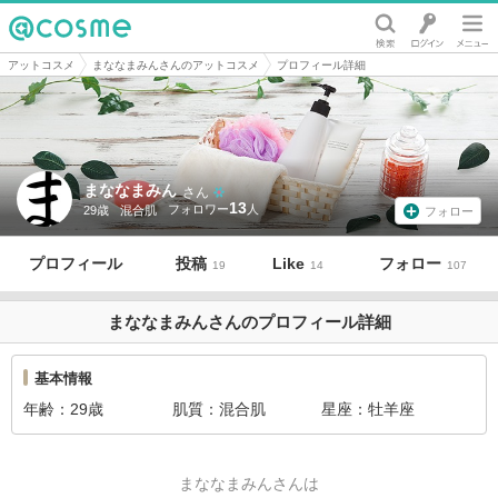
@cosme
アットコスメ
まななまみんさんのアットコスメ
プロフィール詳細
まななまみん
さん
13
29歳
混合肌
フォロー
プロフィール
投稿
Like
フォロー
19
14
107
まななまみんさんのプロフィール詳細
基本情報
年齢
29歳
肌質
混合肌
星座
牡羊座
まななまみんさんは