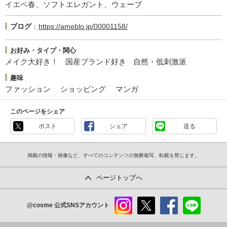
イエベ春、ソフトエレガント、ウェーブ
ブログ
https://ameblo.jp/00001158/
お好み・タイプ・関心
メイク大好き！
国産ブランド好き
自然・低刺激派
趣味
ファッション
ショッピング
マンガ
このページをシェア
ポスト
シェア
送る
掲載の情報・画像など、すべてのコンテンツの無断複写、転載を禁じます。
ページトップへ
@cosme
公式SNSアカウント
instag
x
faceb
line