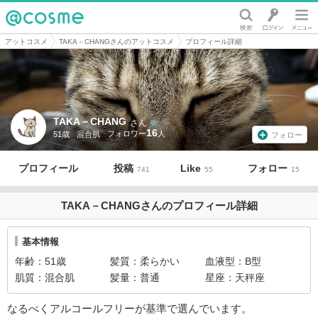
@cosme
アットコスメ
TAKA－CHANGさんのアットコスメ
プロフィール詳細
TAKA－CHANG
さん
16
51歳
混合肌
フォロー
プロフィール
投稿
Like
フォロー
741
55
15
TAKA－CHANGさんのプロフィール詳細
基本情報
年齢
51歳
髪質
柔らかい
血液型
B型
肌質
混合肌
髪量
普通
星座
天秤座
なるべくアルコールフリーが基準で選んでいます。