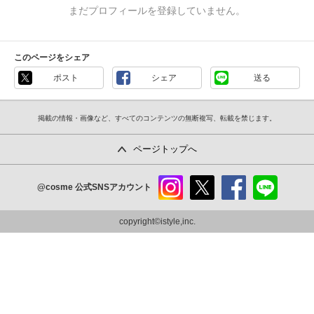
まだプロフィールを登録していません。
このページをシェア
ポスト
シェア
送る
掲載の情報・画像など、すべてのコンテンツの無断複写、転載を禁じます。
ページトップへ
@cosme
公式SNSアカウント
instag
x
faceb
line
ram
ook
copyright©istyle,inc.