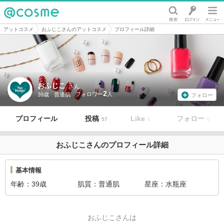
@cosme
アットコスメ
おふじこさんのアットコスメ
プロフィール詳細
おふじこ
さん
2
39歳
普通肌
フォロー
プロフィール
投稿
Like
フォロー
57
0
0
おふじこさんのプロフィール詳細
基本情報
年齢
39歳
肌質
普通肌
星座
水瓶座
おふじこさんは