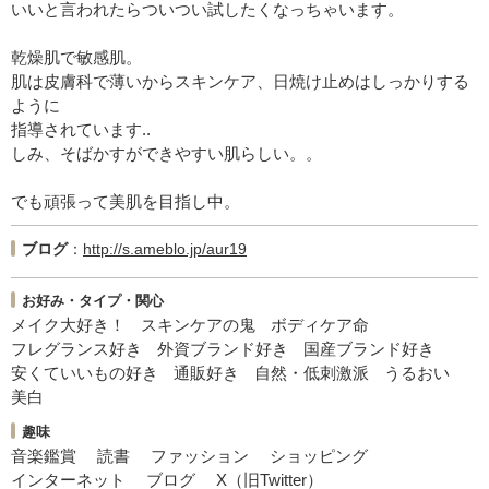
いいと言われたらついつい試したくなっちゃいます。
乾燥肌で敏感肌。
肌は皮膚科で薄いからスキンケア、日焼け止めはしっかりする
ように
指導されています..
しみ、そばかすができやすい肌らしい。。
でも頑張って美肌を目指し中。
ブログ
http://s.ameblo.jp/aur19
お好み・タイプ・関心
メイク大好き！
スキンケアの鬼
ボディケア命
フレグランス好き
外資ブランド好き
国産ブランド好き
安くていいもの好き
通販好き
自然・低刺激派
うるおい
美白
趣味
音楽鑑賞
読書
ファッション
ショッピング
インターネット
ブログ
X（旧Twitter）