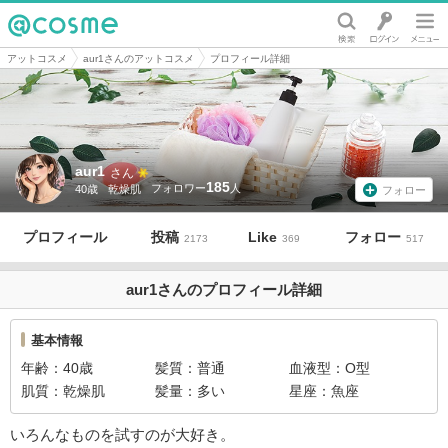
@cosme
アットコスメ
aur1さんのアットコスメ
プロフィール詳細
aur1
さん
185
40歳
乾燥肌
フォロー
プロフィール
投稿
Like
フォロー
2173
369
517
aur1さんのプロフィール詳細
基本情報
年齢
40歳
髪質
普通
血液型
O型
肌質
乾燥肌
髪量
多い
星座
魚座
いろんなものを試すのが大好き。