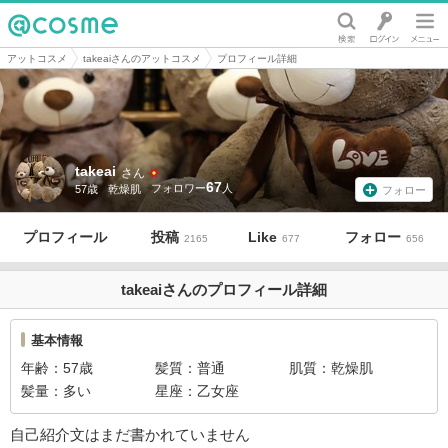
@cosme
アットコスメ
takeaiさんのアットコスメ
プロフィール詳細
takeai
さん
67
57歳
乾燥肌
フォロー
プロフィール
投稿
Like
フォロー
2165
677
656
takeaiさんのプロフィール詳細
基本情報
年齢
57歳
髪質
普通
肌質
乾燥肌
髪量
多い
星座
乙女座
自己紹介文はまだ書かれていません