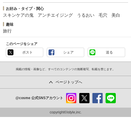
お好み・タイプ・関心
スキンケアの鬼
アンチエイジング
うるおい
毛穴
美白
趣味
旅行
このページをシェア
ポスト
シェア
送る
掲載の情報・画像など、すべてのコンテンツの無断複写、転載を禁じます。
ページトップへ
@cosme
公式SNSアカウント
instag
x
faceb
line
ram
ook
copyright©istyle,inc.