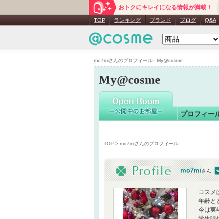
おトクにキレイになる情報が満載！
mo7mi
さ
TOP
ランキング
ブランド
ブログ
Q&A
mo7miさんのプロフィール - My@cosme
My@cosme
プロフィー
TOP
> mo7miさんのプロフィール
mo7mi
さん
コスメ
年齢と
今は実
学生時