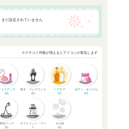
まだ設定されていません
※クチコミ件数が増えるとアイコンが変化します
メイクアップ
香水・フレグランス
ヘアケア
ボディ・オーラル
(4)
(0)
(7)
(2)
美容グッズ
サプリメント・フー
その他
(0)
ド
(0)