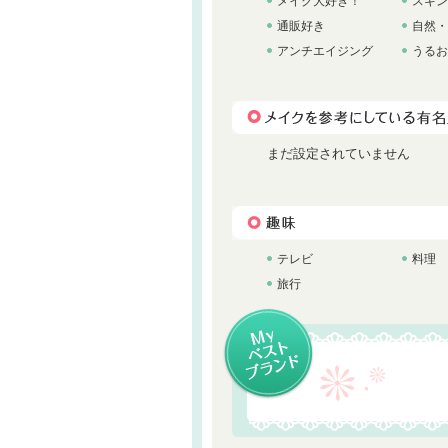
メイク大好き！
スキン
通販好き
自然・
アンチエイジング
うるお
まだ設定されていません
テレビ
料理
旅行