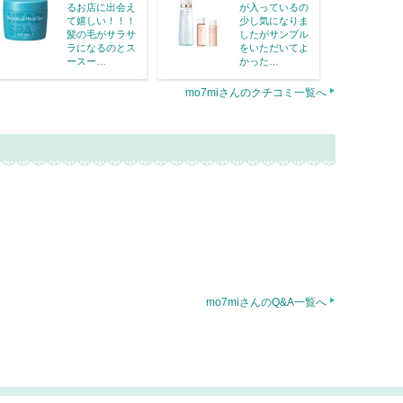
るお店に出会え
が入っているの
て嬉しい！！！
少し気になりま
髪の毛がサラサ
したがサンプル
ラになるのとス
をいただいてよ
ースー…
かった…
mo7miさんのクチコミ一覧へ
mo7miさんのQ&A一覧へ