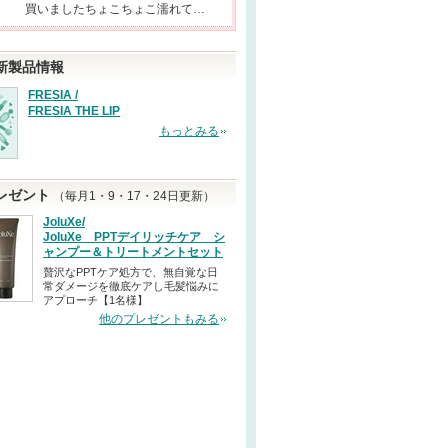
買いましたちょこちょこ濡れて…
新製品情報
FRESIA /
FRESIA THE LIP
もっとみる
レゼント
（毎月1・9・17・24日更新）
JoluXe/
JoluXe PPTデイリッチケア シ
ャンプー＆トリートメントセット
贅沢なPPTケア処方で、無自覚な日
常ダメージを徹底ケアし毛髪悩みに
アプローチ【1名様】
他のプレゼントもみる