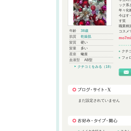
ック系
年々化
今はす
す笑
職業柄
年齢
38歳
コスメ
肌質
乾燥肌
mo7m
髪質
硬い
髪量
多い
クチ
星座
蠍座
フォ
血液型
AB型
クチコミをみる（18）
まだ設定されていません