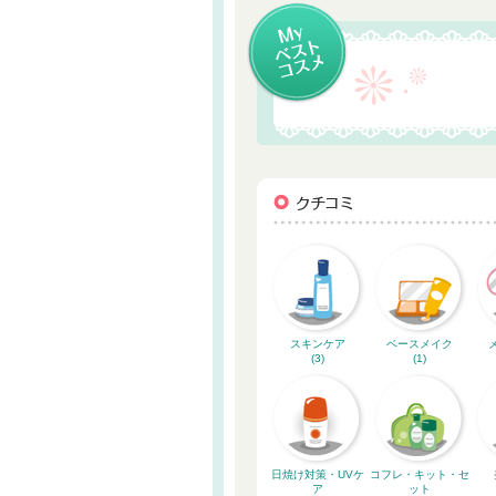
スキンケア
ベースメイク
(3)
(1)
日焼け対策・UVケ
コフレ・キット・セ
ア
ット