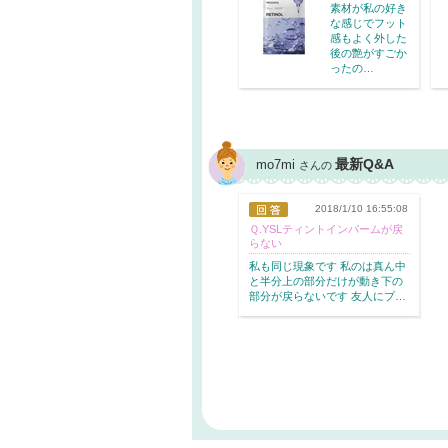
素材が私の好き
な感じでフット
感もよく外した
後の艶がすごか
ったの…
最新Q&A
mo7mi
さんの
2018/1/10 16:55:08
Ｑ.YSLティントインバームが戻
らない
私も同じ現象で
す 私のは真
ん中
と半分上の
部分だけが動き
下の
部分が戻ら
ないです 友
人にプ…