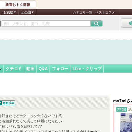
新着おトク情報
フォロー
ん
お買物
その他
カテゴリ一覧
ベストコスメ
認
証
済
ル
クチコミ
動画
Q&A
フォロー
Like・クリップ
mo7mi
認証済
20
は好きだけどテクニック全くないです笑
とも頑張れなくて楽して綺麗になりたい.
年齢より?5歳を目指して??
代はもっぱらデパコスにハマりそこから韓国コスメ今はオーガニ