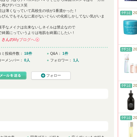
と再びデパコス笑
粧は薄くなっていて高校生の頃が1番濃かった！
20
っぴんでもそんなに差がないぐらいの化粧しかしてない気がいま
派手なメイクは出来ないしネイルは禁止なので
で綺麗にっていうよりは地肌を綺麗にしたい！
i
さんの
Myブログへ
→
20
コミ投稿件数：
18件
Q&A：
1件
ローメンバー：
0人
フォロワー：
1人
フォロー
20
20