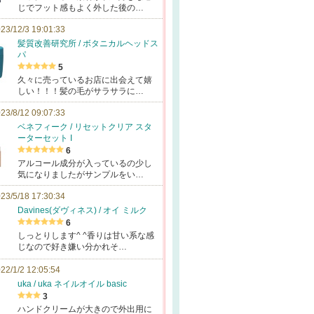
じでフット感もよく外した後の…
23/12/3 19:01:33
髪質改善研究所 / ボタニカルヘッドス
パ
5
久々に売っているお店に出会えて嬉
しい！！！髪の毛がサラサラに…
23/8/12 09:07:33
ベネフィーク / リセットクリア スタ
ーターセット I
6
アルコール成分が入っているの少し
気になりましたがサンプルをい…
23/5/18 17:30:34
Davines(ダヴィネス) / オイ ミルク
6
しっとりします^ ^香りは甘い系な感
じなので好き嫌い分かれそ…
22/1/2 12:05:54
uka / uka ネイルオイル basic
3
ハンドクリームが大きので外出用に