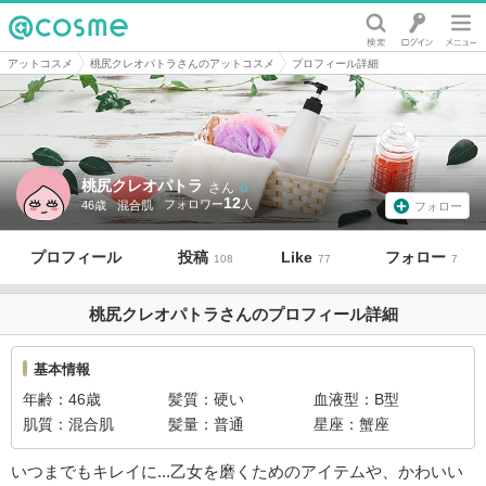
@cosme
アットコスメ
桃尻クレオパトラさんのアットコスメ
プロフィール詳細
桃尻クレオパトラ
さん
12
46歳
混合肌
フォロー
プロフィール
投稿
Like
フォロー
108
77
7
桃尻クレオパトラさんのプロフィール詳細
基本情報
年齢
46歳
髪質
硬い
血液型
B型
肌質
混合肌
髪量
普通
星座
蟹座
いつまでもキレイに...乙女を磨くためのアイテムや、かわいい