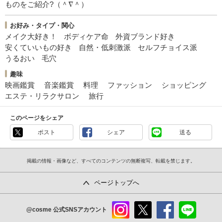
ものをご紹介?（＾∇＾）
お好み・タイプ・関心
メイク大好き！
ボディケア命
外資ブランド好き
安くていいもの好き
自然・低刺激派
セルフチョイス派
うるおい
毛穴
趣味
映画鑑賞
音楽鑑賞
料理
ファッション
ショッピング
エステ・リラクサロン
旅行
このページをシェア
ポスト
シェア
送る
掲載の情報・画像など、すべてのコンテンツの無断複写、転載を禁じます。
ページトップへ
@cosme
公式SNSアカウント