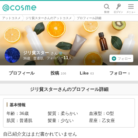
@cosme
アットコスメ
ジリ貧スターさんのアットコスメ
プロフィール詳細
ジリ貧スター
さん
11
36歳
普通肌
フォロー
プロフィール
投稿
Like
フォロー
106
63
8
ジリ貧スターさんのプロフィール詳細
基本情報
年齢
36歳
髪質
柔らかい
血液型
O型
肌質
普通肌
髪量
少ない
星座
乙女座
自己紹介文はまだ書かれていません