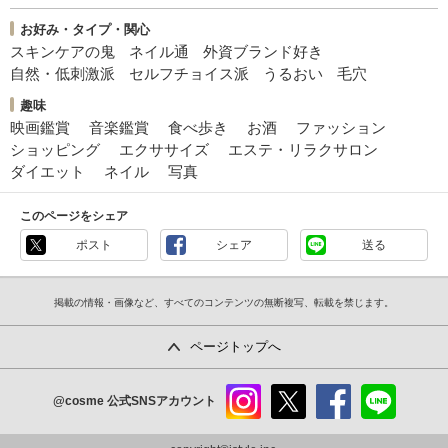
お好み・タイプ・関心
スキンケアの鬼
ネイル通
外資ブランド好き
自然・低刺激派
セルフチョイス派
うるおい
毛穴
趣味
映画鑑賞
音楽鑑賞
食べ歩き
お酒
ファッション
ショッピング
エクササイズ
エステ・リラクサロン
ダイエット
ネイル
写真
このページをシェア
ポスト
シェア
送る
掲載の情報・画像など、すべてのコンテンツの無断複写、転載を禁じます。
ページトップへ
@cosme
公式SNSアカウント
instag
x
faceb
line
ram
ook