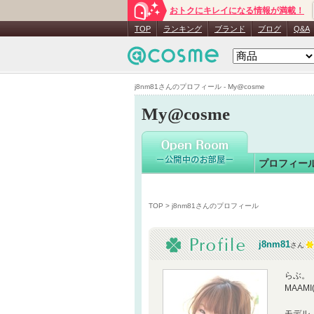
おトクにキレイになる情報が満載！
j8nm81
さ
TOP
ランキング
ブランド
ブログ
Q&A
j8nm81さんのプロフィール - My@cosme
My@cosme
プロフィー
TOP
> j8nm81さんのプロフィール
j8nm81
さん
らぶ。
MAAMI
モデル