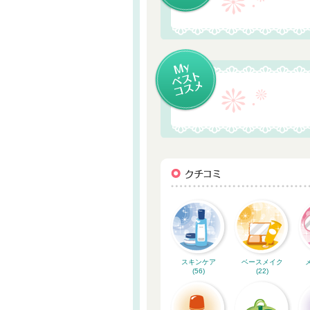
スキンケア
ベースメイク
(56)
(22)