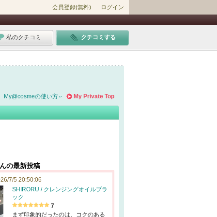
会員登録(無料)
ログイン
私のクチコミ
クチコミする
My@cosmeの使い方
My Private Top
1さんの最新投稿
26/7/5 20:50:06
SHIRORU / クレンジングオイルブラ
ック
7
まず印象的だったのは、コクのある