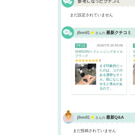
まだ設定されていません
最新クチコミ
j8nm81
さんの
2026/7/5 20:50:06
SHIRORU / クレンジングオイル
ブラック
7
まず印象的だっ
たのは、コクの
ある濃密なオイ
ル。肌になじま
せると厚みがあ
るので…
最新Q&A
j8nm81
さんの
まだ投稿されていません