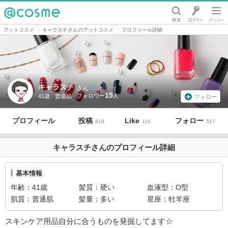
@cosme
アットコスメ
キャラスチさんのアットコスメ
プロフィール詳細
キャラスチ
さん
15
41歳
普通肌
フォロー
プロフィール
投稿
Like
フォロー
918
114
517
キャラスチさんのプロフィール詳細
基本情報
年齢
41歳
髪質
硬い
血液型
O型
肌質
普通肌
髪量
多い
星座
牡羊座
スキンケア用品自分に合うものを発掘してます☆