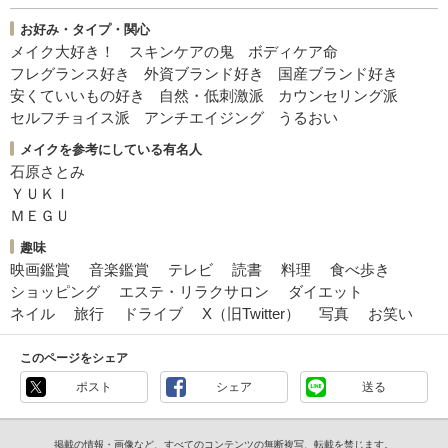
お好み・タイプ・関心
メイク大好き！
スキンケアの鬼
ボディケア命
フレグランス好き
外資ブランド好き
国産ブランド好き
安くていいもの好き
自然・低刺激派
カウンセリング派
セルフチョイス派
アンチエイジング
うるおい
メイクを参考にしている有名人
石原さとみ
ＹＵＫＩ
ＭＥＧＵ
趣味
映画鑑賞
音楽鑑賞
テレビ
読書
料理
食べ歩き
ショッピング
エステ・リラクサロン
ダイエット
ネイル
旅行
ドライブ
X（旧Twitter）
写真
お笑い
このページをシェア
ポスト
シェア
送る
掲載の情報・画像など、すべてのコンテンツの無断複写、転載を禁じます。