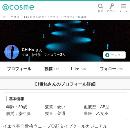
@cosme
アットコスメ
CHiHaさんのアットコスメ
プロフィール詳細
CHiHa
さん
3
30歳
脂性肌
フォロー
プロフィール
投稿
Like
フォロー
117
566
626
CHiHaさんのプロフィール詳細
基本情報
年齢
30歳
髪質
硬い
血液型
AB型
肌質
脂性肌
髪量
普通
星座
乙女座
イエベ春◇骨格ウェーブ◇顔タイプクールカジュアル