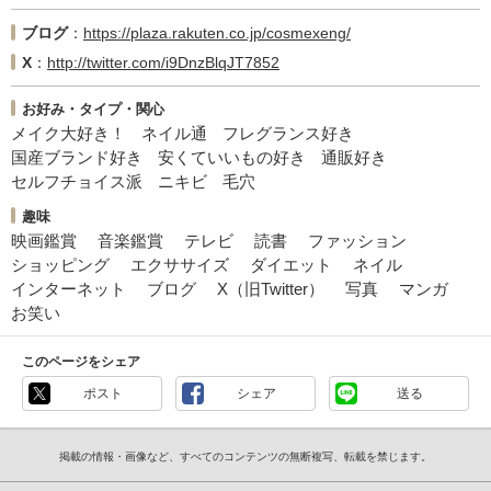
ブログ
https://plaza.rakuten.co.jp/cosmexeng/
X
http://twitter.com/i9DnzBlqJT7852
お好み・タイプ・関心
メイク大好き！
ネイル通
フレグランス好き
国産ブランド好き
安くていいもの好き
通販好き
セルフチョイス派
ニキビ
毛穴
趣味
映画鑑賞
音楽鑑賞
テレビ
読書
ファッション
ショッピング
エクササイズ
ダイエット
ネイル
インターネット
ブログ
X（旧Twitter）
写真
マンガ
お笑い
このページをシェア
ポスト
シェア
送る
掲載の情報・画像など、すべてのコンテンツの無断複写、転載を禁じます。