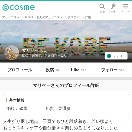
@cosme
アットコスメ
マリペーさんのアットコスメ
プロフィール詳細
マリペー
さん
1
50歳
普通肌
フォロー
プロフィール
投稿
Like
フォロー
39
293
320
マリペーさんのプロフィール詳細
基本情報
年齢
50歳
肌質
普通肌
人生折り返し地点、子育てもひと段落着き、若い頃より
もっとスキンケアや自分磨きを楽しめるようになりました！