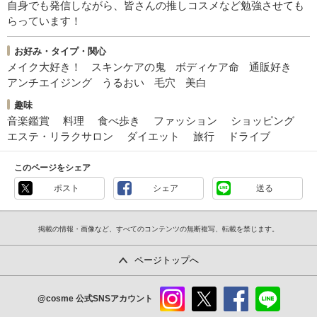
自身でも発信しながら、皆さんの推しコスメなど勉強させても
らっています！
お好み・タイプ・関心
メイク大好き！
スキンケアの鬼
ボディケア命
通販好き
アンチエイジング
うるおい
毛穴
美白
趣味
音楽鑑賞
料理
食べ歩き
ファッション
ショッピング
エステ・リラクサロン
ダイエット
旅行
ドライブ
このページをシェア
ポスト
シェア
送る
掲載の情報・画像など、すべてのコンテンツの無断複写、転載を禁じます。
ページトップへ
@cosme
公式SNSアカウント