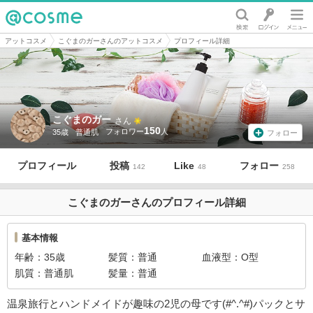
@cosme
アットコスメ
こぐまのガーさんのアットコスメ
プロフィール詳細
こぐまのガー
さん
150
35歳
普通肌
フォロー
プロフィール
投稿
Like
フォロー
142
48
258
こぐまのガーさんのプロフィール詳細
基本情報
年齢
35歳
髪質
普通
血液型
O型
肌質
普通肌
髪量
普通
温泉旅行とハンドメイドが趣味の2児の母です(#^.^#)パックとサ