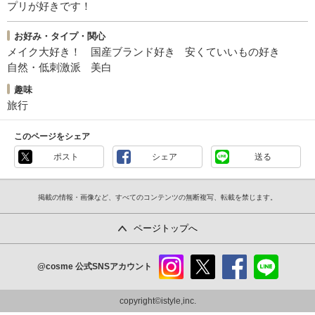
プリが好きです！
お好み・タイプ・関心
メイク大好き！
国産ブランド好き
安くていいもの好き
自然・低刺激派
美白
趣味
旅行
このページをシェア
ポスト
シェア
送る
掲載の情報・画像など、すべてのコンテンツの無断複写、転載を禁じます。
ページトップへ
@cosme
公式SNSアカウント
instag
x
faceb
line
ram
ook
copyright©istyle,inc.