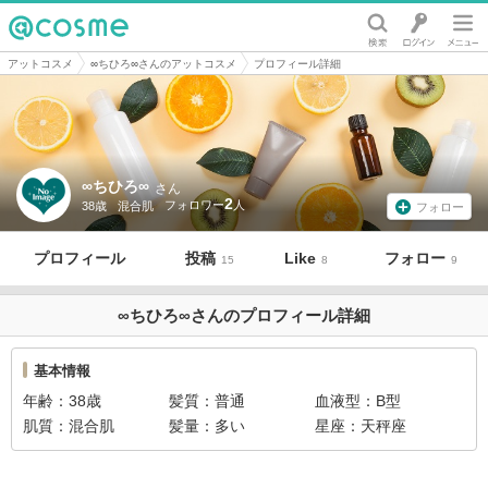
@cosme
アットコスメ
∞ちひろ∞さんのアットコスメ
プロフィール詳細
∞ちひろ∞
さん
2
38歳
混合肌
フォロー
プロフィール
投稿
Like
フォロー
15
8
9
∞ちひろ∞さんのプロフィール詳細
基本情報
年齢
38歳
髪質
普通
血液型
B型
肌質
混合肌
髪量
多い
星座
天秤座