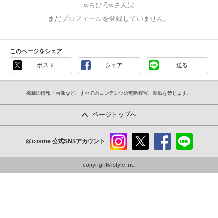
∞ちひろ∞さんは
まだプロフィールを登録していません。
このページをシェア
ポスト
シェア
送る
掲載の情報・画像など、すべてのコンテンツの無断複写、転載を禁じます。
ページトップへ
@cosme
公式SNSアカウント
instag
x
faceb
line
ram
ook
copyright©istyle,inc.