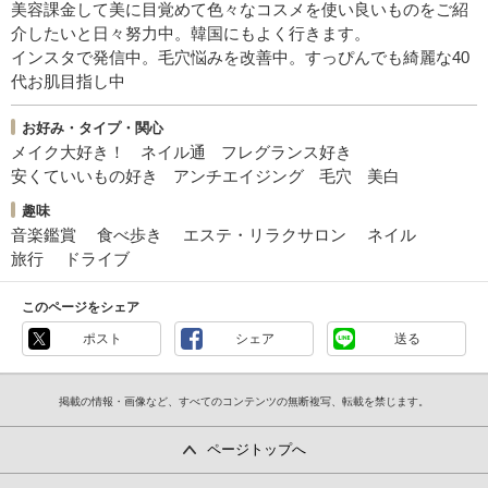
美容課金して美に目覚めて色々なコスメを使い良いものをご紹
介したいと日々努力中。韓国にもよく行きます。
インスタで発信中。毛穴悩みを改善中。すっぴんでも綺麗な40
代お肌目指し中
お好み・タイプ・関心
メイク大好き！
ネイル通
フレグランス好き
安くていいもの好き
アンチエイジング
毛穴
美白
趣味
音楽鑑賞
食べ歩き
エステ・リラクサロン
ネイル
旅行
ドライブ
このページをシェア
ポスト
シェア
送る
掲載の情報・画像など、すべてのコンテンツの無断複写、転載を禁じます。
ページトップへ