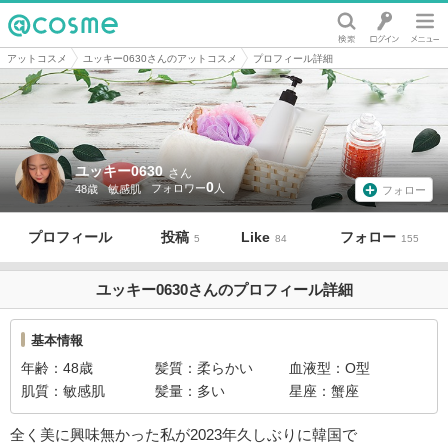
@cosme
アットコスメ
ユッキー0630さんのアットコスメ
プロフィール詳細
ユッキー0630
さん
0
48歳
敏感肌
フォロー
プロフィール
投稿
Like
フォロー
5
84
155
ユッキー0630さんのプロフィール詳細
基本情報
年齢
48歳
髪質
柔らかい
血液型
O型
肌質
敏感肌
髪量
多い
星座
蟹座
全く美に興味無かった私が2023年久しぶりに韓国で