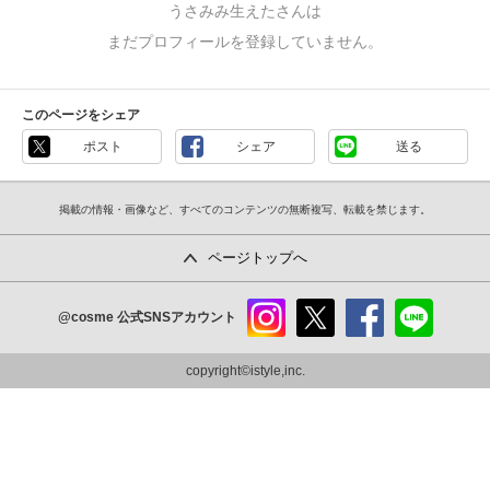
うさみみ生えたさんは
まだプロフィールを登録していません。
このページをシェア
ポスト
シェア
送る
掲載の情報・画像など、すべてのコンテンツの無断複写、転載を禁じます。
ページトップへ
@cosme
公式SNSアカウント
instag
x
faceb
line
ram
ook
copyright©istyle,inc.