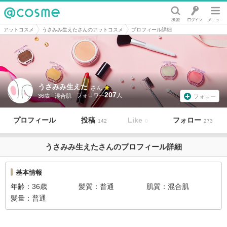
@cosme
アットコスメ
うさみみ生えたさんのアットコスメ
プロフィール詳細
うさみみ生えた
さん
207
36歳
混合肌
フォロー
プロフィール
投稿
Like
フォロー
142
0
273
うさみみ生えたさんのプロフィール詳細
基本情報
年齢
36歳
髪質
普通
肌質
混合肌
髪量
普通