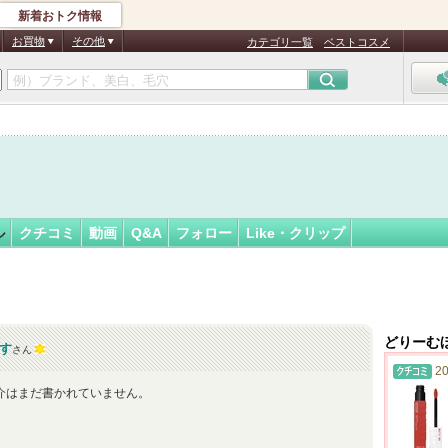
新着おトク情報
ほーす
フォロー
さん
お買物
その他
カテゴリ一覧
ベストコスメ
ル
クチコミ
動画
Q&A
フォロー
Like・クリップ
どりーむ
す
さん
20
介はまだ書かれていません。