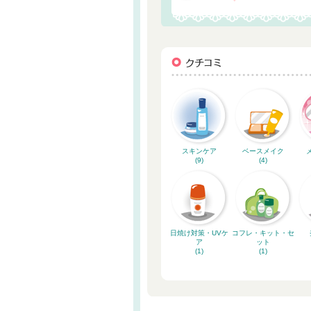
スキンケア
ベースメイク
(9)
(4)
日焼け対策・UVケ
コフレ・キット・セ
ア
ット
(1)
(1)