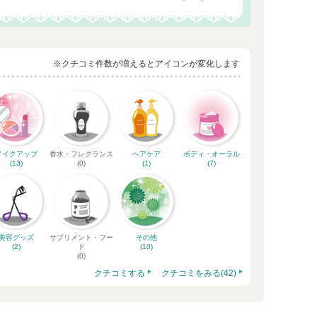
※クチコミ件数が増えるとアイコンが変化します
メイクアップ
香水・フレグランス
ヘアケア
ボディ・オーラル
(13)
(0)
(1)
(7)
美容グッズ
サプリメント・フー
その他
(2)
ド
(10)
(0)
クチコミする
クチコミをみる(42)