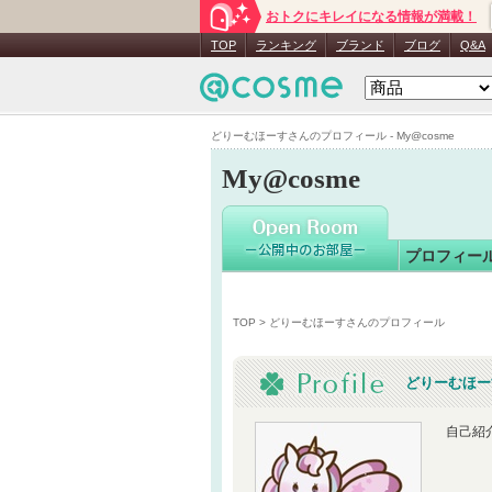
おトクにキレイになる情報が満載！
どりーむ
TOP
ランキング
ブランド
ブログ
Q&A
どりーむほーすさんのプロフィール - My@cosme
My@cosme
プロフィー
TOP
> どりーむほーすさんのプロフィール
どりーむほー
自己紹