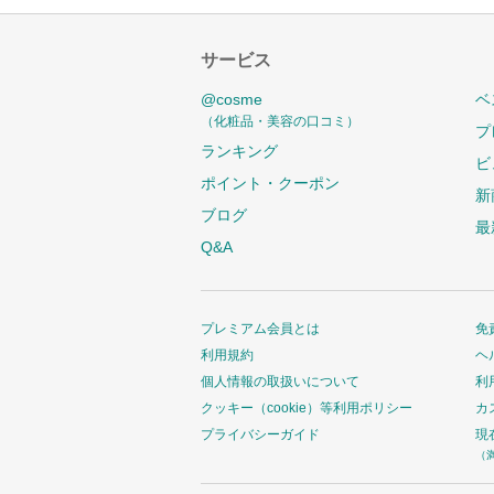
サービス
@cosme
ベ
（化粧品・美容の口コミ）
プ
ランキング
ビ
ポイント・クーポン
新
ブログ
最
Q&A
プレミアム会員とは
免
利用規約
ヘ
個人情報の取扱いについて
利
クッキー（cookie）等利用ポリシー
カ
プライバシーガイド
現
（