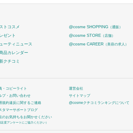
ストコスメ
@cosme SHOPPING
（通販）
レゼント
@cosme STORE
（店舗）
ューティニュース
@cosme CAREER
（美容の求人）
商品カレンダー
新クチコミ
責・コピーライト
運営会社
ルプ・お問い合わせ
サイトマップ
用規約違反に関するご連絡
@cosmeクチコミランキングについて
スタマーサポートブログ
在のお気持ちをお聞かせください
満足度アンケートにご協力ください）