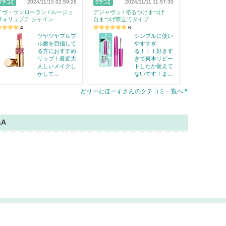
2024/11/13 02:59:28
2024/11/11 11:57:30
イヴ・サンローラン / ルージュ
デジャヴュ / 塗るつけまつげ
ヴォリュプテ シャイン
自まつげ際立てタイプ
4
6
ツヤツヤプルプ
シンプルに使い
ル唇を目指して
やすすぎ
る方におすすめ
る！！！好きす
リップ！最近大
ぎて何本リピー
人しいメイクし
トしたか覚えて
かして…
ないです！ま…
どりーむほーすさんのクチコミ一覧へ
&A