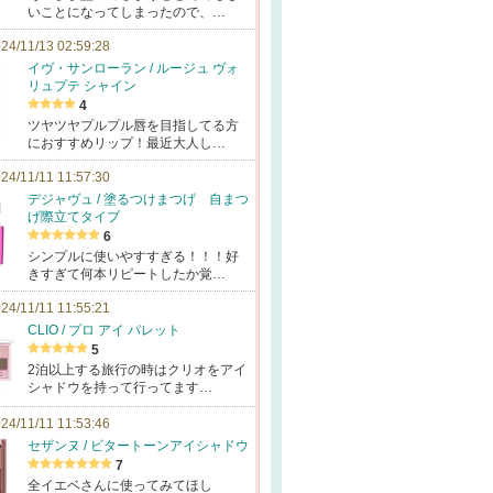
いことになってしまったので、…
24/11/13 02:59:28
イヴ・サンローラン / ルージュ ヴォ
リュプテ シャイン
4
ツヤツヤプルプル唇を目指してる方
におすすめリップ！最近大人し…
24/11/11 11:57:30
デジャヴュ / 塗るつけまつげ 自まつ
げ際立てタイプ
6
シンプルに使いやすすぎる！！！好
きすぎて何本リピートしたか覚…
24/11/11 11:55:21
CLIO / プロ アイ パレット
5
2泊以上する旅行の時はクリオをアイ
シャドウを持って行ってます…
24/11/11 11:53:46
セザンヌ / ビタートーンアイシャドウ
7
全イエベさんに使ってみてほし