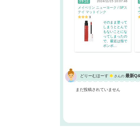
2024/11/15 10:07:46
メイベリン ニューヨーク / SPス
テイ マットインク
3
そのまま塗って
しまうととんで
もないことにな
ってしまったの
で、最近は指で
ポンポ…
最新Q
どりーむほーす
さんの
まだ投稿されていません