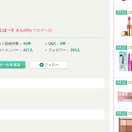
20
むほーす
さんの
Myブログへ
→
コミ投稿件数：
42件
Q&A：
0件
20
ローメンバー：
417人
フォロワー：
393人
フォロー
20
20