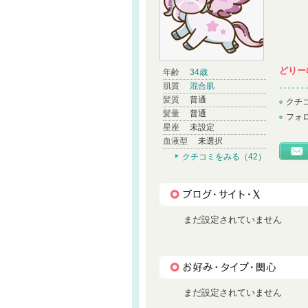
どりー
年齢
34歳
肌質
混合肌
髪質
普通
クチ
髪量
普通
フォ
星座
未設定
血液型
未選択
クチコミをみる（42）
まだ設定されていません
まだ設定されていません