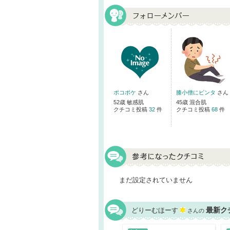
ポコポケ
さん
膝小僧にビンタ
さん
52歳 敏感肌
45歳 混合肌
クチコミ投稿
32
件
クチコミ投稿
68
件
まだ設定されていません
最新ク
どりーむほーす
さんの