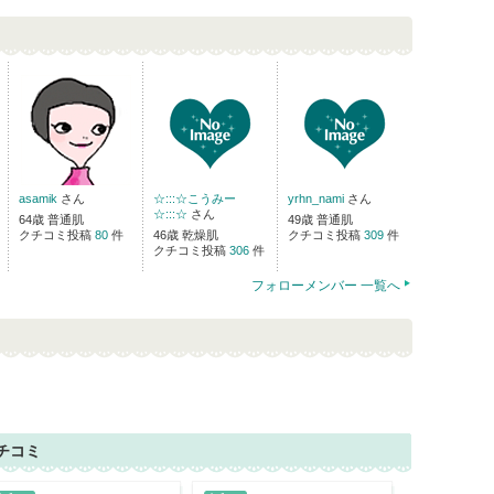
asamik
さん
☆:::☆こうみー
yrhn_nami
さん
☆:::☆
さん
64歳 普通肌
49歳 普通肌
クチコミ投稿
80
件
46歳 乾燥肌
クチコミ投稿
309
件
クチコミ投稿
306
件
フォローメンバー 一覧へ
チコミ