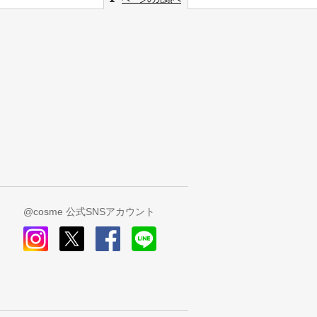
@cosme 公式SNSアカウント
instagram
x
facebook
line