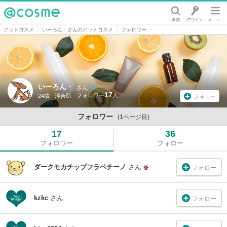
@cosme
アットコスメ
いーろん・さんのアットコスメ
フォロワー
いーろん・
さん
17
24歳
混合肌
フォロー
フォロワー
(1ページ目)
17
36
フォロワー
フォロー
ダークモカチップフラペチーノ
さん
フォロー
kzkc
さん
フォロー