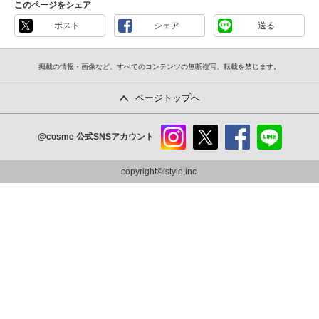
このページをシェア
ポスト
シェア
送る
掲載の情報・画像など、すべてのコンテンツの無断複写、転載を禁じます。
ページトップへ
@cosme
公式SNSアカウント
instag
x
faceb
line
ram
ook
copyright©istyle,inc.