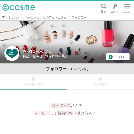
@cosme
アットコスメ
おべにゃんさんのアットコスメ
フォロワー
おべにゃん
さん
0
30歳
混合肌
フォロー
フォロワー
(1ページ目)
0
0
フォロワー
フォロー
おべにゃん
さんを
フォロー
して
新着情報
を受け取ろう！