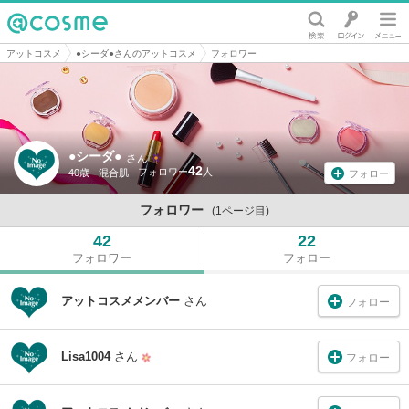
@cosme
アットコスメ
●シーダ●さんのアットコスメ
フォロワー
●シーダ●
さん
42
40歳
混合肌
フォロー
フォロワー
(1ページ目)
42
22
フォロワー
フォロー
アットコスメメンバー
さん
フォロー
Lisa1004
さん
フォロー