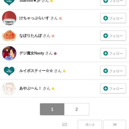
Starfish★彡
さん
フォロー
けちゃっぷらいす
さん
フォロー
なぽりたんぽ
さん
フォロー
デジ魔女Nasty
さん
フォロー
ルイボスティー☆☆
さん
フォロー
あやぶーん！
さん
フォロー
1
2
1/2
次へ