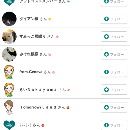
アットコスメメンバー
さん
フォロー
ダイアン様
さん
フォロー
すみっこ居眠り
さん
フォロー
みぞれ模様
さん
フォロー
from.Geneva
さん
フォロー
きいＮａｋａｙａｍａ
さん
フォロー
Ｔomorrow7Ｌａｎｄ
さん
フォロー
ﾘｺｺﾘｺﾘ
さん
フォロー