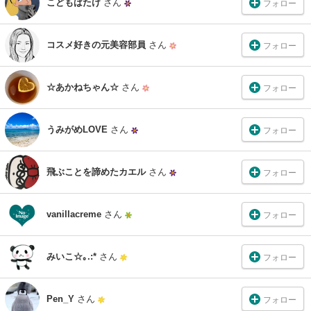
こどもばたけ
さん
フォロー
コスメ好きの元美容部員
さん
フォロー
☆あかねちゃん☆
さん
フォロー
うみがめLOVE
さん
フォロー
飛ぶことを諦めたカエル
さん
フォロー
vanillacreme
さん
フォロー
みいこ☆｡.:*
さん
フォロー
Pen_Y
さん
フォロー