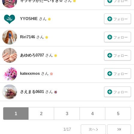
キラキラがだーいすき☆
さん
フォロー
YYOSHIE
さん
フォロー
Riri7146
さん
フォロー
あゆめろ0707
さん
フォロー
katexxmos
さん
フォロー
さえまる0601
さん
フォロー
1
2
3
4
5
1/17
次へ