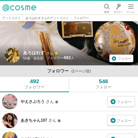
@cosme
アットコスメ
あろはれすさんのアットコスメ
フォロワー
あろはれす
さん
492
50歳
混合肌
フォロー
フォロワー
(1ページ目)
492
546
フォロワー
フォロー
やえさぶろう
さん
フォロー
あきちゃん107
さん
フォロー