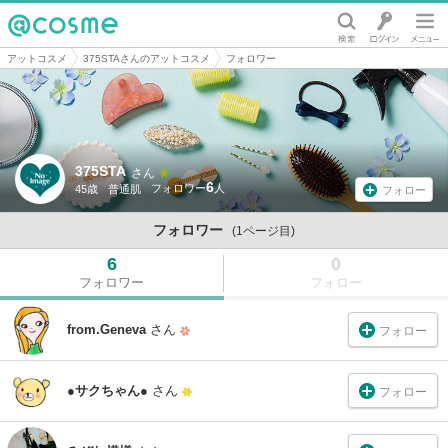
@cosme
アットコスメ
375STAさんのアットコスメ
フォロワー
375STA
さん
6
45歳
普通肌
フォロー
フォロワー
(1ページ目)
6
0
フォロワー
フォロー
from.Geneva
さん
フォロー
●サクちゃん●
さん
フォロー