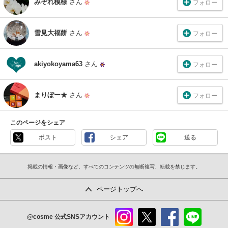
みぞれ模様
さん
フォロー
雪見大福餅
さん
フォロー
akiyokoyama63
さん
フォロー
まりぼー★
さん
フォロー
このページをシェア
ポスト
シェア
送る
掲載の情報・画像など、すべてのコンテンツの無断複写、転載を禁じます。
ページトップへ
@cosme
公式SNSアカウント