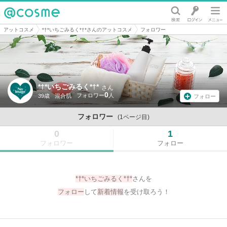
@cosme
アットコスメ
*†*いちごみるく*†*さんのアットコスメ
フォロワー
*†*いちごみるく*†*
さん
0
39歳
混合肌
フォロー
フォロワー
(1ページ目)
0
1
フォロワー
フォロー
*†*いちごみるく*†*
さんを
フォロー
して
新着情報
を受け取ろう！