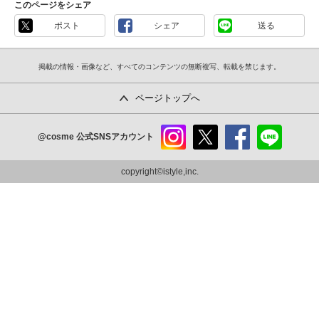
このページをシェア
ポスト
シェア
送る
掲載の情報・画像など、すべてのコンテンツの無断複写、転載を禁じます。
ページトップへ
@cosme
公式SNSアカウント
instag
x
faceb
line
ram
ook
copyright©istyle,inc.