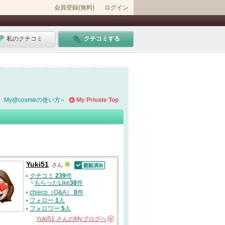
会員登録(無料)
ログイン
私のクチコミ
クチコミする
My@cosmeの使い方
My Private Top
Yuki51
さん
認証済
クチコミ
239
件
└
もらったLike
38
件
chieco（Q&A）
0
件
フォロー
1
人
フォロワー
5
人
Yuki51
さんの
Myブログへ