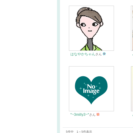
はなやかちゃん
さん
*~3milly3~*
さん
5件中 1～5件表示