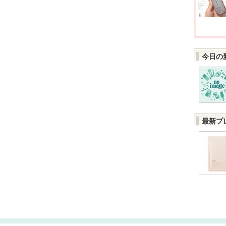
今日の
最新プ