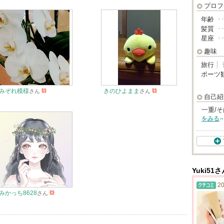
プロフ
年齢
･
髪質
･
星座
･
趣味
旅行
ポーツ
みぞれ模様
きのひよまま
さん
さん
自己紹
一重/
をみる
Yuki5
20
みかっち8628
さん