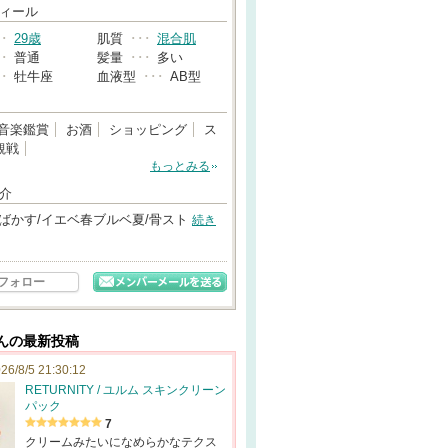
→
ィール
･･
29歳
肌質
･･･
混合肌
･･
普通
髪量
･･･
多い
･･
牡牛座
血液型
･･･
AB型
音楽鑑賞
お酒
ショッピング
ス
観戦
もっとみる
介
そばかす/イエベ春ブルベ夏/骨スト
続き
フォロー
1さんの最新投稿
26/8/5 21:30:12
RETURNITY / ユルム スキンクリーン
パック
7
クリームみたいになめらかなテクス