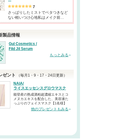
ー
7
さっぱりしたミストでベタつきなど
ない軽いつけ心地私はメイク前…
新製品情報
Gul Cosmetics /
Fild Jil Serum
もっとみる
レゼント
（毎月1・9・17・24日更新）
NAIA/
ライスエッセンスグロウマスク
能登産の熟成酒粕超濃縮エキスとコ
メヌカエキスを配合した、美容液た
っぷりのフェイスマスク【1名様】
他のプレゼントもみる