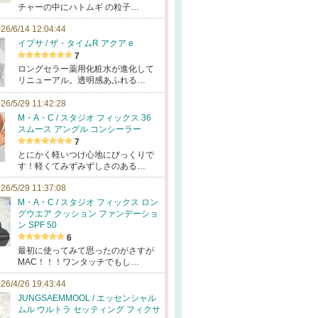
チャーの中にハトムギ の粒子…
26/6/14 12:04:44
イプサ / ザ・タイムR アクア e
7
ロングセラー薬用化粧水が進化して
リニューアル。透明感あふれる…
26/5/29 11:42:28
M・A・C / スタジオ フィックス 36
スムース アングル コンシーラー
7
とにかく軽いつけ心地にびっくりで
す！軽くてみずみずしさのある…
26/5/29 11:37:08
M・A・C / スタジオ フィックス ロン
グウエア クッション ファンデーショ
ン SPF 50
6
最初に使ってみて思ったのがさすが
MAC！！！ワンタッチでもし…
26/4/26 19:43:44
JUNGSAEMMOOL / エッセンシャル
ムル ウルトラ セッティング フィクサ