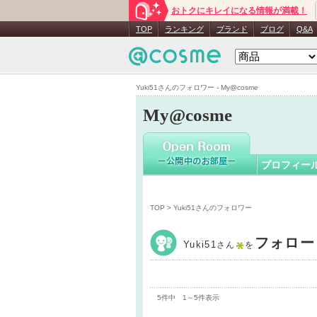
おトクにキレイになる情報が満載！
Yuki51
さ
TOP
ランキング
ブランド
ブログ
Q&A
Yuki51さんのフォロワー - My@cosme
My@cosme
プロフィー
TOP
> Yuki51さんのフォロワー
フォロー
Yuki51
さん
を
5件中 1～5件表示