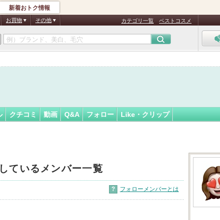
新着おトク情報
フォロー
ん
お買物
その他
カテゴリ一覧
ベストコスメ
認
証
済
ル
クチコミ
動画
Q&A
フォロー
Like・クリップ
しているメンバー一覧
?
フォローメンバーとは