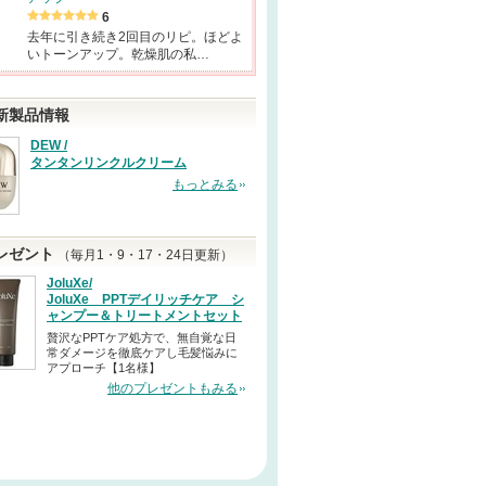
6
去年に引き続き2回目のリピ。ほどよ
いトーンアップ。乾燥肌の私…
新製品情報
DEW /
タンタンリンクルクリーム
もっとみる
レゼント
（毎月1・9・17・24日更新）
JoluXe/
JoluXe PPTデイリッチケア シ
ャンプー＆トリートメントセット
贅沢なPPTケア処方で、無自覚な日
常ダメージを徹底ケアし毛髪悩みに
アプローチ【1名様】
他のプレゼントもみる