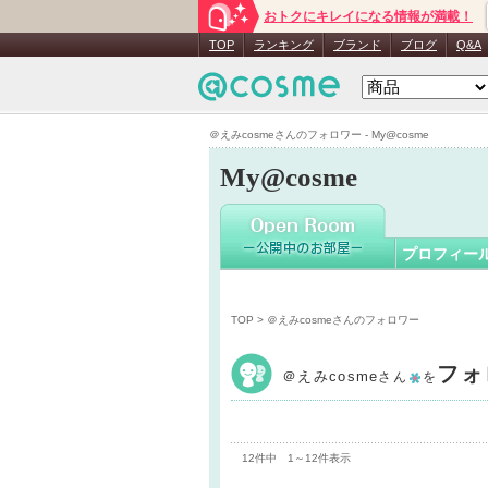
おトクにキレイになる情報が満載！
＠えみcos
TOP
ランキング
ブランド
ブログ
Q&A
＠えみcosmeさんのフォロワー - My@cosme
My@cosme
プロフィー
TOP
> ＠えみcosmeさんのフォロワー
フォ
＠えみcosme
さん
を
12件中 1～12件表示