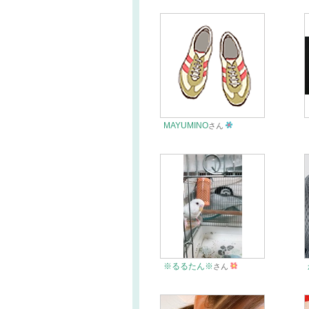
MAYUMINO
さん
※るるたん※
さん