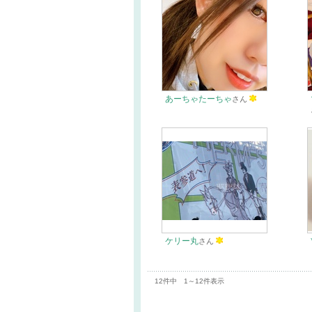
あーちゃたーちゃ
さん
ケリー丸
さん
12件中 1～12件表示