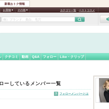
新着おトク情報
me
フォロー
さん
お買物
その他
カテゴリ一覧
ベストコスメ
ル
クチコミ
動画
Q&A
フォロー
Like・クリップ
ローしているメンバー一覧
?
フォローメンバーとは