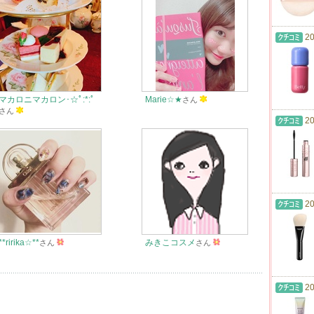
20
マカロニマカロン･☆ﾟ:*:ﾟ
Marie☆★
さん
さん
20
20
**ririka☆**
みきこコスメ
さん
さん
20