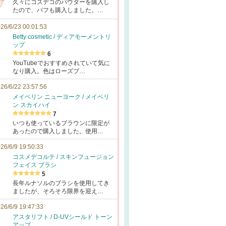
久々にコスデコのパウダーを購入し
たので、パフも購入しました。…
26/6/23 00:01:53
Betty cosmetic / ディアモーメントリ
ップ
6
YouTubeでおすすめされていて気に
なり購入。色はローズブ…
26/6/22 23:57:56
メイベリン ニューヨーク / メイベリ
ン スカイハイ
7
いつも使っているブラウンに限定が
あったので購入しました。使用…
26/6/9 19:50:33
コスメデコルテ / スキンフュージョン
フェイス ブラシ
5
長年ルナソルのブラシを使用してき
ましたが、そろそろ限界を迎え…
26/6/9 19:47:33
アスタリフト / D-UVシールド トーン
アップ