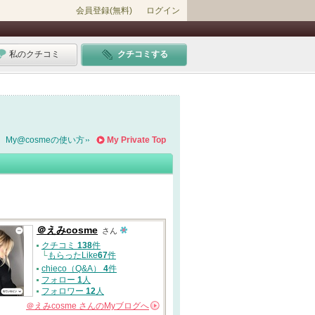
会員登録(無料)
ログイン
私のクチコミ
クチコミする
My@cosmeの使い方
My Private Top
＠えみcosme
さん
クチコミ
138
件
└
もらったLike
67
件
chieco（Q&A）
4
件
フォロー
1
人
フォロワー
12
人
＠えみcosme
さんの
Myブログへ