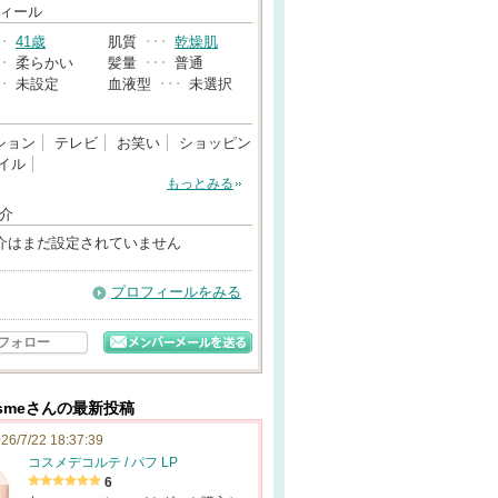
→
ィール
･･
41歳
肌質
･･･
乾燥肌
･･
柔らかい
髪量
･･･
普通
･･
未設定
血液型
･･･
未選択
ション
テレビ
お笑い
ショッピン
イル
もっとみる
介
介はまだ設定されていません
プロフィールをみる
フォロー
smeさんの最新投稿
26/7/22 18:37:39
コスメデコルテ / パフ LP
6