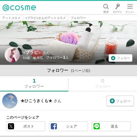
@cosme
アットコスメ
○ブラピ○さんのアットコスメ
フォロワー
○ブラピ○
さん
1
53歳
敏感肌
フォロー
フォロワー
(1ページ目)
1
0
フォロワー
フォロー
★ひこうきくも★
さん
フォロー
このページをシェア
ポスト
シェア
送る