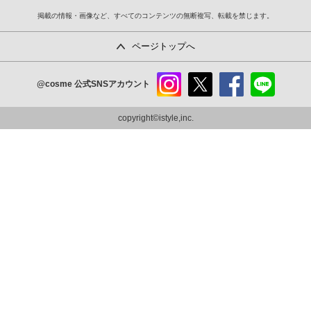
掲載の情報・画像など、すべてのコンテンツの無断複写、転載を禁じます。
ページトップへ
@cosme
公式SNSアカウント
instag
x
faceb
line
ram
ook
copyright©istyle,inc.