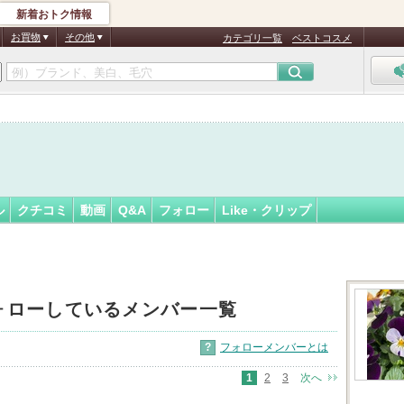
新着おトク情報
ゃん☆
フォロー
さん
お買物
その他
カテゴリ一覧
ベストコスメ
認
証
済
ル
クチコミ
動画
Q&A
フォロー
Like・クリップ
ォローしているメンバー一覧
?
フォローメンバーとは
1
2
3
次へ