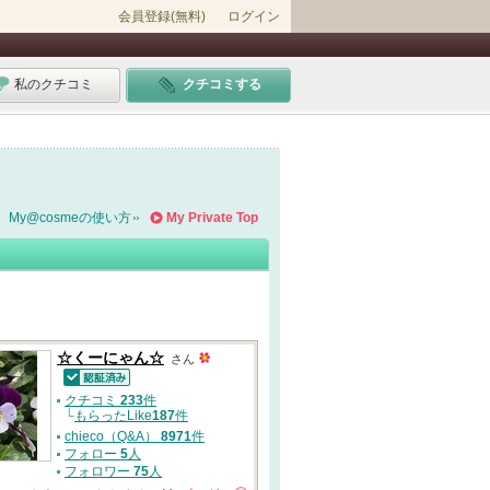
会員登録(無料)
ログイン
私のクチコミ
クチコミする
My@cosmeの使い方
My Private Top
☆くーにゃん☆
さん
認証済
クチコミ
233
件
└
もらったLike
187
件
chieco（Q&A）
8971
件
フォロー
5
人
フォロワー
75
人