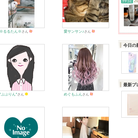
20
※るるたん※
愛サンサン♪
さん
さん
今日の
最新プ
*ぷぷりん*
めぐもふん
さん
さん