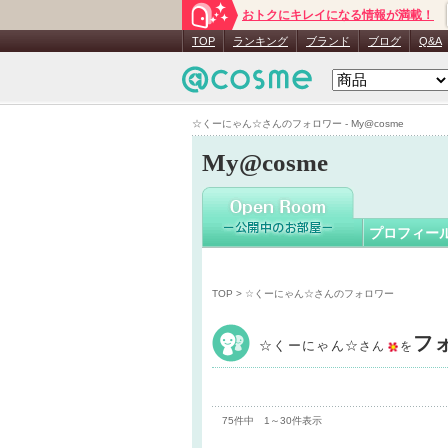
おトクにキレイになる情報が満載！
☆くーに
TOP
ランキング
ブランド
ブログ
Q&A
☆くーにゃん☆さんのフォロワー - My@cosme
My@cosme
プロフィー
TOP
> ☆くーにゃん☆さんのフォロワー
フ
☆くーにゃん☆
さん
を
75件中 1～30件表示