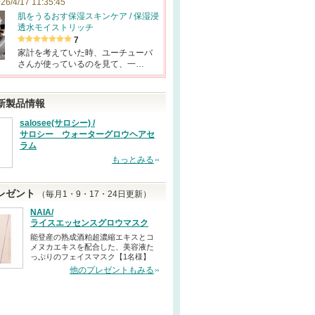
26/4/17 11:35:45
肌をうるおす保湿スキンケア / 保湿浸
透水モイストリッチ
7
家計を考えていた時、ユーチューバ
さんが使っているのを見て、一…
新製品情報
salosee(サロシー) /
サロシー ウォーターグロウヘアセ
ラム
もっとみる
レゼント
（毎月1・9・17・24日更新）
NAIA/
ライスエッセンスグロウマスク
能登産の熟成酒粕超濃縮エキスとコ
メヌカエキスを配合した、美容液た
っぷりのフェイスマスク【1名様】
他のプレゼントもみる