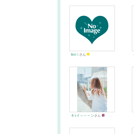
teo☆
さん
キｭイ～～～ン
さん