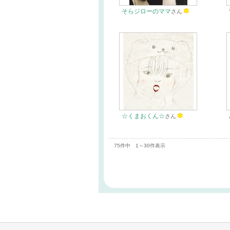
そらジローのママ
さん
☆くまおくん☆
さん
75件中 1～30件表示