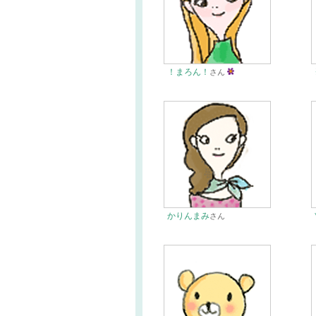
！まろん！
さん
かりんまみ
さん