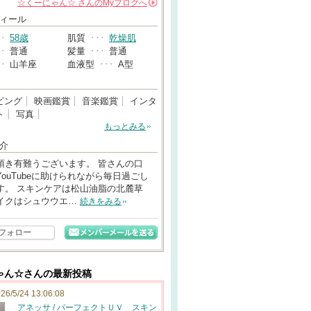
☆くーにゃん☆
さんの
Myブログへ
→
ィール
･･
58歳
肌質
･･･
乾燥肌
･･
普通
髪量
･･･
普通
･･
山羊座
血液型
･･･
A型
ピング
映画鑑賞
音楽鑑賞
インタ
ト
写真
もっとみる
介
頂き有難うございます。 皆さんの口
YouTubeに助けられながら毎日過ごし
す。 スキンケアは松山油脂の北麓草
イクはシュウウエ…
続きをみる
フォロー
ゃん☆さんの最新投稿
26/5/24 13:06:08
アネッサ / パーフェクトＵＶ スキン