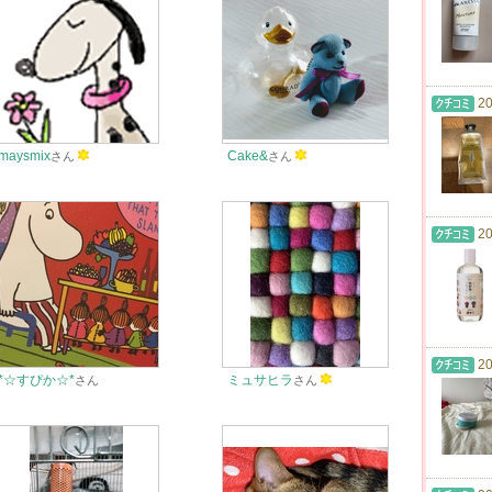
20
maysmix
Cake&
さん
さん
20
20
*☆すぴか☆*
ミュサヒラ
さん
さん