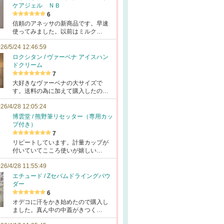
ケアジェル ＮＢ
6
信頼のアネッサの新商品です。早速
使ってみました。以前はミルク…
26/5/24 12:46:59
ロクシタン / ヴァーベナ アイスハン
ドクリーム
7
大好きなヴァーベナの大サイズで
す。送料の為に加えて購入したの…
26/4/28 12:05:24
博雲堂 / 熊野筆リセッター（専用カッ
プ付き）
7
リピートしています。計量カップが
付いていてこころ使いが嬉しい…
26/4/28 11:55:49
エチュード / Zセバムドライングパウ
ダー
6
オデコに汗をかき始めたので購入し
ました。真ん中の中蓋がきつく…