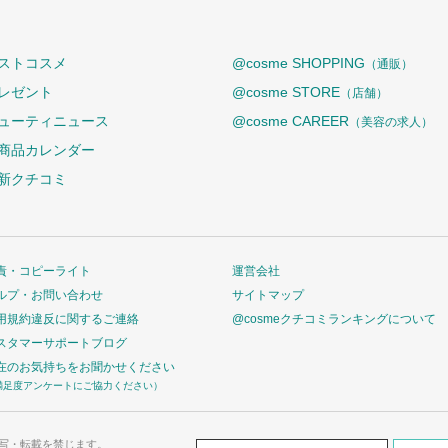
ストコスメ
@cosme SHOPPING
（通販）
レゼント
@cosme STORE
（店舗）
ューティニュース
@cosme CAREER
（美容の求人）
商品カレンダー
新クチコミ
責・コピーライト
運営会社
ルプ・お問い合わせ
サイトマップ
用規約違反に関するご連絡
@cosmeクチコミランキングについて
スタマーサポートブログ
在のお気持ちをお聞かせください
満足度アンケートにご協力ください）
写・転載を禁じます。