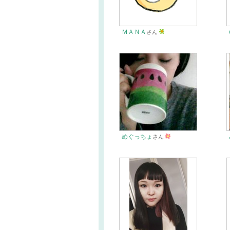
ＭＡＮＡ
さん
めぐっちょ
さん