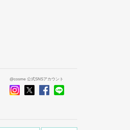
@cosme 公式SNSアカウント
instagram
x
facebook
line