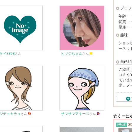
プロフ
年齢
･
髪質
･
星座
･
趣味
ショッ
ーネッ
ケイ8898
ヒツジちゃん
さん
さん
自己紹
ご訪問
コミや
ていま
水、メ
ジチョカチョ
サマサマアキーズ
さん
さん
☆くーに
20