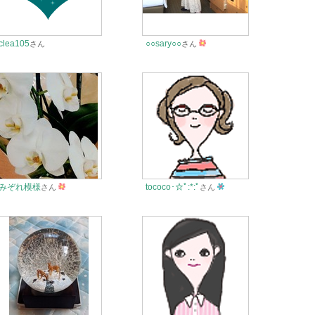
clea105
○○sary○○
さん
さん
みぞれ模様
tococo･☆ﾟ:*:ﾟ
さん
さん