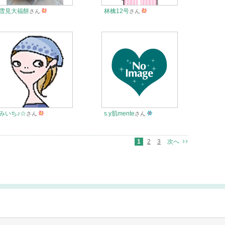
雪見大福餅
林檎12号
さん
さん
みいち♪☆
s.y肌mente
さん
さん
1
2
3
次へ