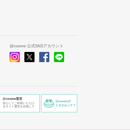
@cosme 公式SNSアカウント
instagram
x
facebook
line
@cosme宣言
@cosmeの
安心してご利用いただけ
ミカエルって？
るサイト運営を目指して