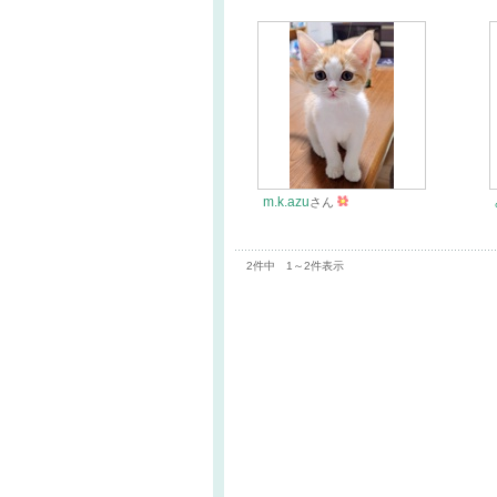
m.k.azu
さん
2件中 1～2件表示