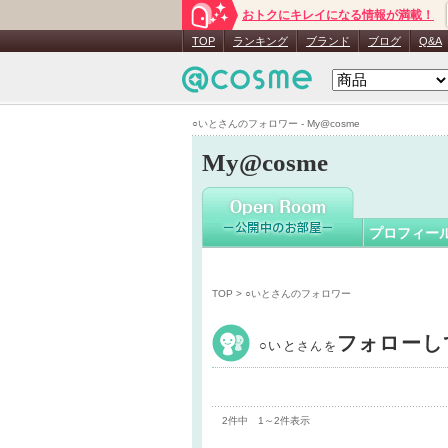
おトクにキレイになる情報が満載！
○いと
さん
TOP
ランキング
ブランド
ブログ
Q&A
○いとさんのフォロワー - My@cosme
My@cosme
プロフィー
TOP
> ○いとさんのフォロワー
フォローし
○いと
さんを
2件中 1～2件表示