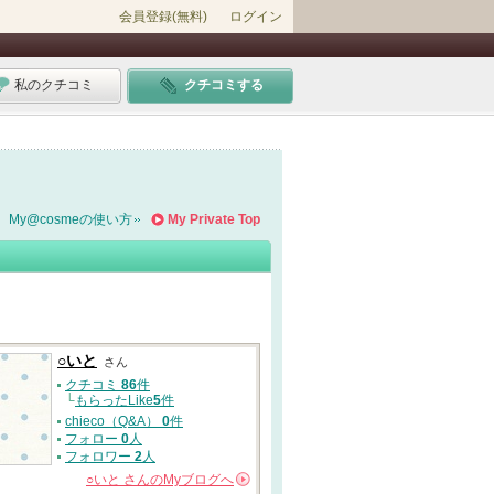
会員登録(無料)
ログイン
私のクチコミ
クチコミする
My@cosmeの使い方
My Private Top
○いと
さん
クチコミ
86
件
└
もらったLike
5
件
chieco（Q&A）
0
件
フォロー
0
人
フォロワー
2
人
○いと
さんの
Myブログへ