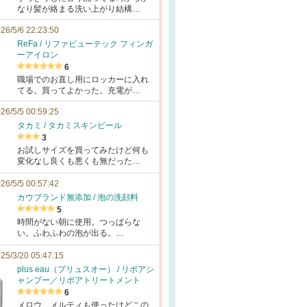
なり髪が絡まる洗い上がり結構…
26/5/6 22:23:50
ReFa / リファビューテック フィンガ
ーアイロン
6
職場でのお直し用にロッカーに入れ
てる。買ってよかった。充電が…
26/5/5 00:59:25
タカミ / タカミスキンピール
3
お試しサイズを買ってみたけど何も
変化なし良くも悪くも無だった…
26/5/5 00:57:42
カウブランド無添加 / 泡の洗顔料
5
時間がない朝に使用。つっぱらな
い。ふわふわの泡が出る。…
25/3/20 05:47:15
plus eau（プリュスオー） / リポアシ
ャンプー／リポアトリートメント
6
メロウ、メルティも使ったけどこの