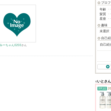
プロフ
年齢
･
髪質
･
星座
･
趣味
未選択
自己紹
自己紹
みーちゃん0203
さん
○いとさ
20