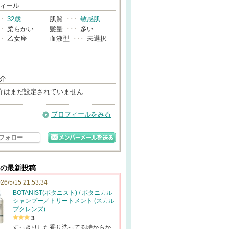
→
ィール
･･
32歳
肌質
･･･
敏感肌
･･
柔らかい
髪量
･･･
多い
･･
乙女座
血液型
･･･
未選択
介
介はまだ設定されていません
プロフィールをみる
フォロー
んの最新投稿
26/5/15 21:53:34
BOTANIST(ボタニスト) / ボタニカル
シャンプー／トリートメント (スカル
プクレンズ)
3
すっきりした香り洗ってる時からか