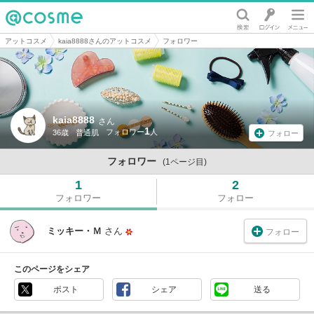
@cosme
アットコスメ
kaia8888さんのアットコスメ
フォロワー
kaia8888
さん
1
36歳
普通肌
フォロー
フォロワー
(1ページ目)
1
2
フォロワー
フォロー
ミッキー・Ｍ
さん
フォロー
このページをシェア
ポスト
シェア
送る