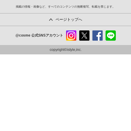
掲載の情報・画像など、すべてのコンテンツの無断複写、転載を禁じます。
ページトップへ
@cosme
公式SNSアカウント
instag
x
faceb
line
ram
ook
copyright©istyle,inc.