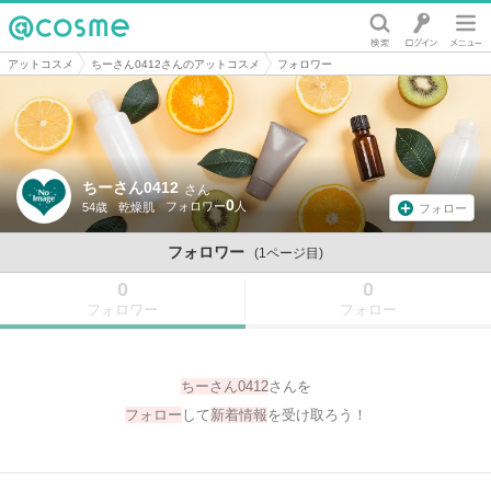
@cosme
アットコスメ
ちーさん0412さんのアットコスメ
フォロワー
ちーさん0412
さん
0
54歳
乾燥肌
フォロー
フォロワー
(1ページ目)
0
0
フォロワー
フォロー
ちーさん0412
さんを
フォロー
して
新着情報
を受け取ろう！