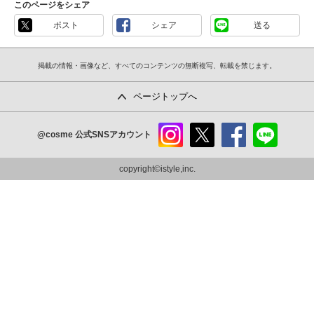
このページをシェア
ポスト
シェア
送る
掲載の情報・画像など、すべてのコンテンツの無断複写、転載を禁じます。
ページトップへ
@cosme
公式SNSアカウント
instag
x
faceb
line
ram
ook
copyright©istyle,inc.