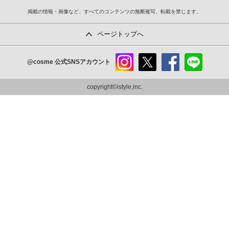
掲載の情報・画像など、すべてのコンテンツの無断複写、転載を禁じます。
ページトップへ
@cosme
公式SNSアカウント
instag
x
faceb
line
ram
ook
copyright©istyle,inc.