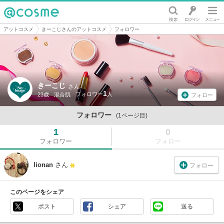
@cosme
アットコスメ
きーこじさんのアットコスメ
フォロワー
きーこじ
さん
1
23歳
混合肌
フォロー
フォロワー
(1ページ目)
1
0
フォロワー
フォロー
lionan
さん
フォロー
このページをシェア
ポスト
シェア
送る