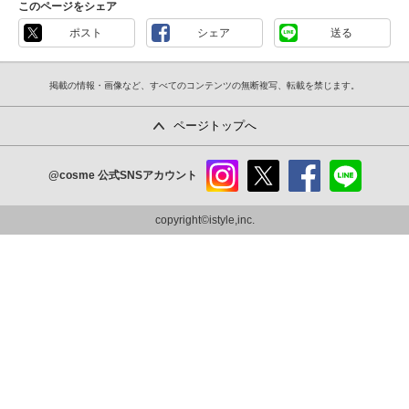
このページをシェア
ポスト
シェア
送る
掲載の情報・画像など、すべてのコンテンツの無断複写、転載を禁じます。
ページトップへ
@cosme
公式SNSアカウント
instag
x
faceb
line
ram
ook
copyright©istyle,inc.