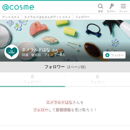
@cosme
アットコスメ
エメラルドはなさんのアットコスメ
フォロワー
エメラルドはな
さん
0
32歳
敏感肌
フォロー
フォロワー
(1ページ目)
0
0
フォロワー
フォロー
エメラルドはな
さんを
フォロー
して
新着情報
を受け取ろう！