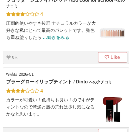
フロッタージュアイパレット / too cool for school
へのク
チコミ
4
圧倒的使いやすさ抜群 ナチュラルカラーが大
好きな私にとって最高のパレットです。発色
も重ね塗りしたら
…続きをみる
Like
0
投稿日
2026/4/1
ブラーグローイリップティント / Dinto
へのクチコミ
4
カラーが可愛い！色持ちも良い！のですがテ
ィントなので乾燥と唇の荒れは少し気になる
かなと思います。