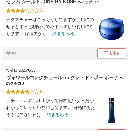
セラム シールド / ONE BY KOSE
へのクチコミ
4
テクスチャーはこっくりしてますが、肌にの
せるとずっと馴染んでみずみずしいお肌にな
ります。 保湿力がか
…続きをみる
Like
0
投稿日
2026/6/25
ヴォワールコレクチュールｎ / クレ・ド・ポー ボーテ
へ
のクチコミ
5
ナチュラル素肌仕上がりで何本使い切ったか
わからないくらい愛用してます。 日光にあた
る予定のない日は
…続きをみる