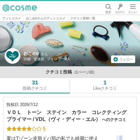
@cosme
アットコスメ
おこめ0さんのアットコスメ
クチコミ投稿一覧
おこめ0
さん
0
20歳
普通肌
フォロー
クチコミ投稿
(1ページ目)
31
1
投稿クチコミ
Likeクチコミ
投稿日
2026/7/12
ＶＤＬ トーン ステイン カラー コレクティング
プライマー / VDL（ヴィ・ディー・エル）
へのクチコミ
5
夏はTゾーン皮脂ドバ肌の私でも綺麗に使え