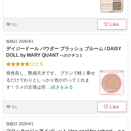
Like
0
投稿日
2026/4/1
デイジードール パウダー ブラッシュ ブルーム / DAISY
DOLL by MARY QUANT
へのクチコミ
5
発色良し、艶感天才です。 ブラシで軽く乗せ
るだけでわりとしっかり色がのってくれま
す！ラメの主張は控
…続きをみる
Like
0
投稿日
2026/4/1