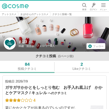
@cosme
アットコスメ
まは3さんのアットコスメ
クチコミ投稿一覧
まは3
さん
0
36歳
混合肌
フォロー
クチコミ投稿
(1ページ目)
84
2
投稿クチコミ
Likeクチコミ
投稿日
2026/7/9
ガサガサかかとをしっとり包む お手入れ底上げ かか
とケアマスク / キュレル
へのクチコミ
4
楽にかかとケアが出来るのでいいのですが、