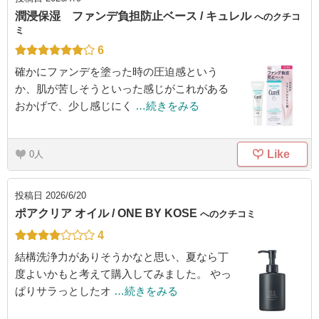
潤浸保湿 ファンデ負担防止ベース / キュレル
へのクチコ
ミ
6
確かにファンデを塗った時の圧迫感という
か、肌が苦しそうといった感じがこれがある
おかげで、少し感じにく
…続きをみる
Like
0
投稿日
2026/6/20
ポアクリア オイル / ONE BY KOSE
へのクチコミ
4
結構洗浄力がありそうかなと思い、夏なら丁
度よいかもと考えて購入してみました。 やっ
ぱりサラっとしたオ
…続きをみる