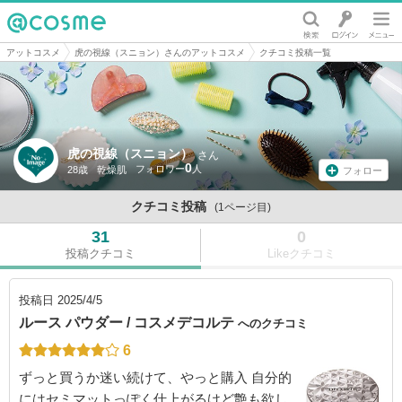
@cosme
アットコスメ
虎の視線（スニョン）さんのアットコスメ
クチコミ投稿一覧
虎の視線（スニョン）
さん
0
28歳
乾燥肌
フォロー
クチコミ投稿
(1ページ目)
31
0
投稿クチコミ
Likeクチコミ
投稿日
2025/4/5
ルース パウダー / コスメデコルテ
へのクチコミ
6
ずっと買うか迷い続けて、やっと購入 自分的
にはセミマットっぽく仕上がるけど艶も欲し