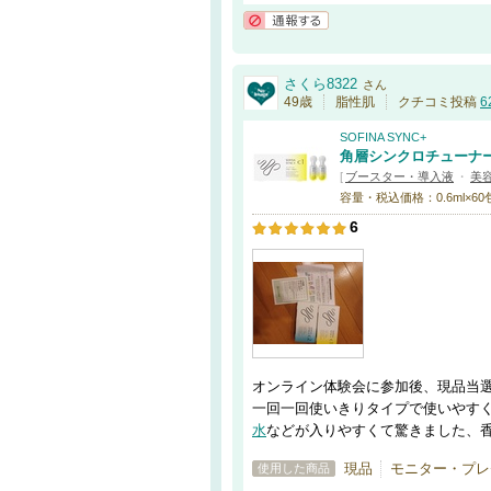
通報する
さくら8322
さん
49歳
脂性肌
クチコミ投稿
6
SOFINA SYNC+
角層シンクロチューナ
[
ブースター・導入液
・
美
容量・税込価格：0.6ml×60包
6
オンライン体験会に参加後、現品当
一回一回使いきりタイプで使いやす
水
などが入りやすくて驚きました、
現品
モニター・プレ
使用した商品