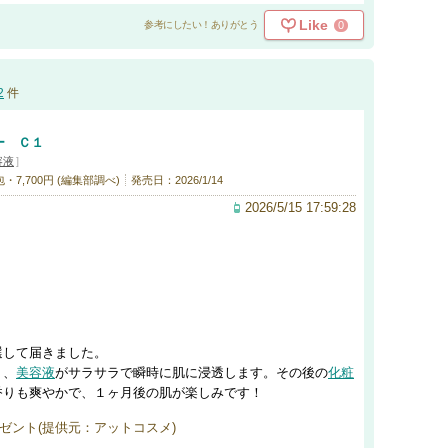
Like
0
参考にしたい！ありがとう
2
件
ー Ｃ１
容液
]
・7,700円 (編集部調べ)
発売日：2026/1/14
2026/5/15 17:59:28
選して届きました。
く、
美容液
がサラサラで瞬時に肌に浸透します。その後の
化粧
香りも爽やかで、１ヶ月後の肌が楽しみです！
ゼント(提供元：アットコスメ)