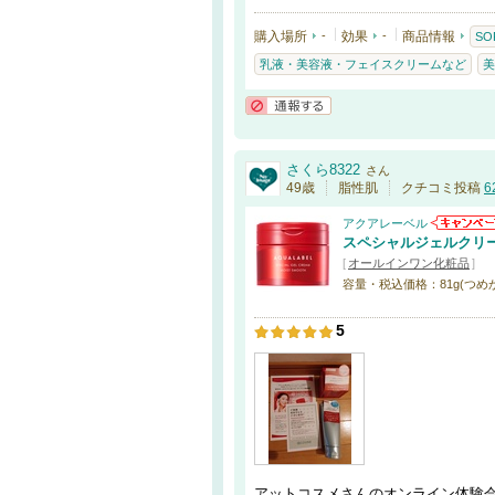
購入場所
-
効果
-
商品情報
SO
乳液・美容液・フェイスクリームなど
美
通報する
さくら8322
さん
49歳
脂性肌
クチコミ投稿
6
アクアレーベル
スペシャルジェルクリ
[
オールインワン化粧品
]
容量・税込価格：81g(つめかえ用
5
アットコスメさんのオンライン体験