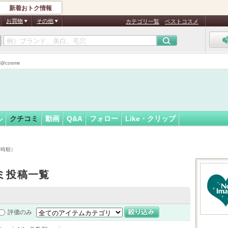
新着おトク情報
2
フォロー
さん
お買物
その他
カテゴリ一覧
ベストコスメ
cosme
ル
クチコミ
動画
Q&A
フォロー
Like・クリップ
日時順）
ミ投稿一覧
評価のみ