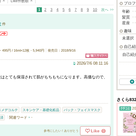
順
Like件数順
プロフ
1
2
3
4
5
6
7
8
9
10
次へ
年齢
･
髪質
･
星座
･
2
件
趣味
未選択
自己紹
5円 / 16ml×12枚・5,940円
発売日：2018/9/16
自己紹
2026/7/6 08:11:16
後はとても保湿されて肌がもちもちになります。高価なので、
さくら83
20
スメデコルテ
スキンケア・基礎化粧品
パック・フェイスマスク
関連ワード
-
済
Like
0
参考にしたい！ありがとう