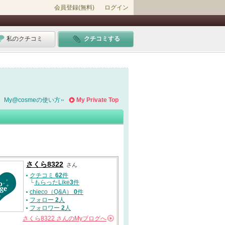
会員登録(無料)
ログイン
私のクチコミ
クチコミする
My@cosmeの使い方
My Private Top
さくら8322
さん
クチコミ
62
件
└
もらったLike
3
件
chieco（Q&A）
0
件
フォロー
2
人
フォロワー
2
人
さくら8322
さんの
Myブログへ