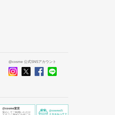
@cosme 公式SNSアカウント
instagram
x
facebook
line
@cosme宣言
@cosmeの
安心してご利用いただけ
ミカエルって？