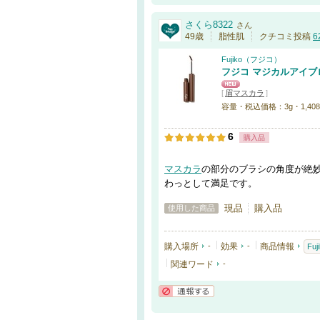
さくら8322
さん
49歳
脂性肌
クチコミ投稿
6
Fujiko（フジコ）
フジコ マジカルアイブ
[
眉マスカラ
]
容量・税込価格：3g・1,408円 
6
購入品
マスカラ
の部分のブラシの角度が絶
わっとして満足です。
現品
購入品
使用した商品
購入場所
-
効果
-
商品情報
Fu
関連ワード
-
通報する