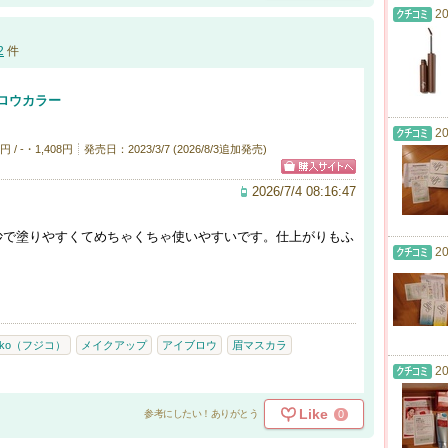
20
2
件
ロウカラー
20
/ -・1,408円
発売日：2023/3/7 (2026/8/3追加発売)
2026/7/4 08:16:47
妙で塗りやすくてめちゃくちゃ使いやすいです。仕上がりもふ
20
jiko（フジコ）
メイクアップ
アイブロウ
眉マスカラ
20
Like
0
参考にしたい！ありがとう