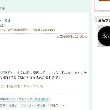
2
件
最新プ
ー Ｃ２
容液
]
・7,700円 (編集部調べ)
発売日：2026/1/14
2026/5/18 18:50:48
美容液
です。すぐに肌に浸透して、もちもち肌になります。そ
使い続けてみて肌がどうなるのか楽しみです。
ゼント(提供元：アットコスメ)
FINA SYNC+
スキンケア・基礎化粧品
関連ワード
-
容液
化粧水
ブースター・導入液