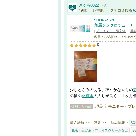
さくら8322
さん
49歳
脂性肌
クチコミ投稿
6
SOFINA SYNC+
角層シンクロチューナ
[
ブースター・導入液
・
美
容量・税込価格：0.6ml×60包
6
少しとろみのある、爽やかな香りの
の後の
化粧水
の入りが良く、１ヶ月
現品
モニター・プレ
使用した商品
購入場所
-
効果
-
商品情報
SO
乳液・美容液・フェイスクリームなど
美