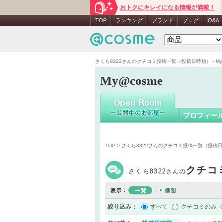
おトクにキレイになる情報が満載！
さくら832
TOP
ランキング
ブランド
ブログ
Q&A
さくら8322さんのクチコミ投稿一覧（投稿日時順） - My@
My@cosme
プロフィー
TOP
> さくら8322さんのクチコミ投稿一覧（投稿
クチコ
さくら8322
さんの
絞り込み：
すべて
クチコミのみ