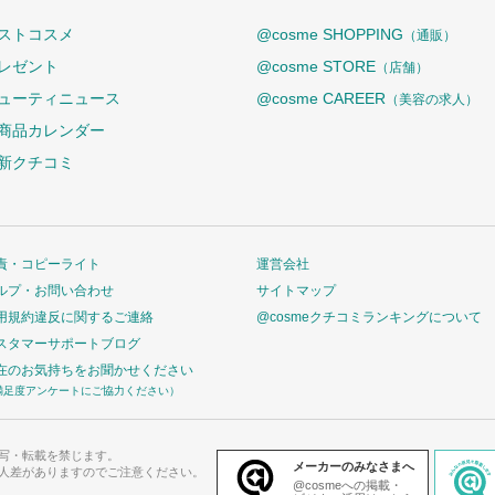
ストコスメ
@cosme SHOPPING
（通販）
レゼント
@cosme STORE
（店舗）
ューティニュース
@cosme CAREER
（美容の求人）
商品カレンダー
新クチコミ
責・コピーライト
運営会社
ルプ・お問い合わせ
サイトマップ
用規約違反に関するご連絡
@cosmeクチコミランキングについて
スタマーサポートブログ
在のお気持ちをお聞かせください
満足度アンケートにご協力ください）
写・転載を禁じます。
メーカーのみなさまへ
人差がありますのでご注意ください。
@cosmeへの掲載・