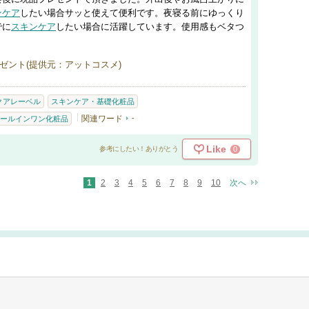
ンケア
したい場合サッと使えて便利です。夜寝る前にゆっくり
でに
スキンケア
したい場合に活躍しています。使用感もベタつ
。
ゼント(提供元：アットコスメ)
クアレーベル
スキンケア・基礎化粧品
関連ワード
-
ールインワン化粧品
Like
0
参考にしたい！ありがとう
1
2
3
4
5
6
7
8
9
10
次へ