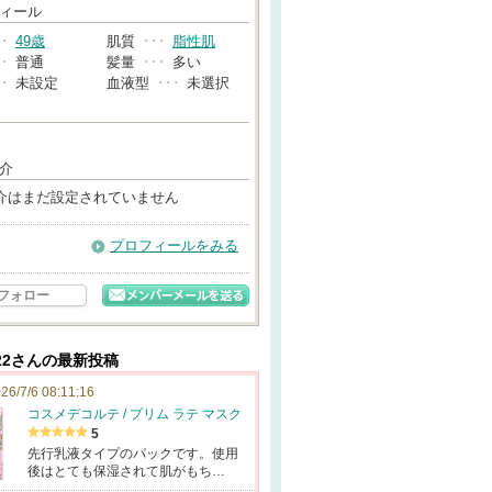
→
ィール
･･
49歳
肌質
･･･
脂性肌
･･
普通
髪量
･･･
多い
･･
未設定
血液型
･･･
未選択
介
介はまだ設定されていません
プロフィールをみる
フォロー
22さんの最新投稿
26/7/6 08:11:16
コスメデコルテ / プリム ラテ マスク
5
先行乳液タイプのパックです。使用
後はとても保湿されて肌がもち…