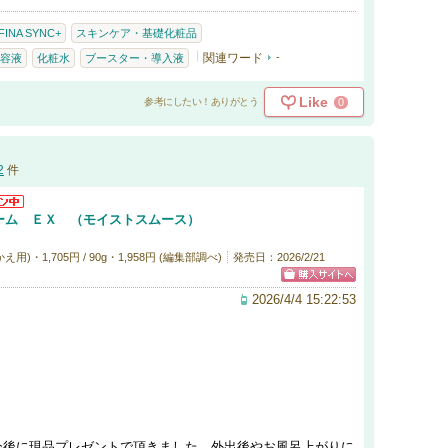
FINA SYNC+
スキンケア・基礎化粧品
関連ワード
-
容液
化粧水
ブースター・導入液
Like
0
参考にしたい！ありがとう
2
件
ーム ＥＸ （モイストスムース）
)・1,705円 / 90g・1,958円 (編集部調べ)
発売日：2026/2/21
2026/4/4 15:22:53
会後に現品プレゼントで頂きました。外出後やお風呂上がりに