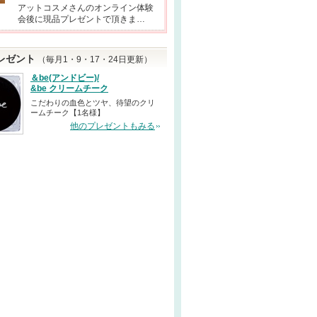
アットコスメさんのオンライン体験
会後に現品プレゼントで頂きま…
レゼント
（毎月1・9・17・24日更新）
＆be(アンドビー)/
&be クリームチーク
こだわりの血色とツヤ、待望のクリ
ームチーク【1名様】
他のプレゼントもみる