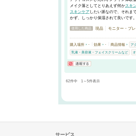
メイク落としてとりあえず何か
スキ
スキンケア
したい派なので、それま
かず、しっかり保湿されて良いです
現品
モニター・プレ
使用した商品
購入場所
-
効果
-
商品情報
ア
乳液・美容液・フェイスクリームなど
オ
通報する
62件中 1～5件表示
サービス