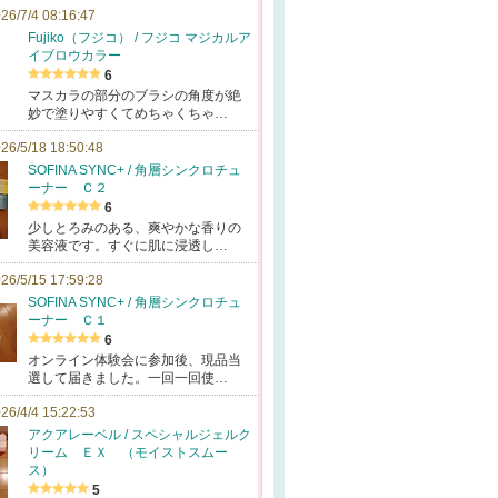
26/7/4 08:16:47
Fujiko（フジコ） / フジコ マジカルア
イブロウカラー
6
マスカラの部分のブラシの角度が絶
妙で塗りやすくてめちゃくちゃ…
26/5/18 18:50:48
SOFINA SYNC+ / 角層シンクロチュ
ーナー Ｃ２
6
少しとろみのある、爽やかな香りの
美容液です。すぐに肌に浸透し…
26/5/15 17:59:28
SOFINA SYNC+ / 角層シンクロチュ
ーナー Ｃ１
6
オンライン体験会に参加後、現品当
選して届きました。一回一回使…
26/4/4 15:22:53
アクアレーベル / スペシャルジェルク
リーム ＥＸ （モイストスムー
ス）
5