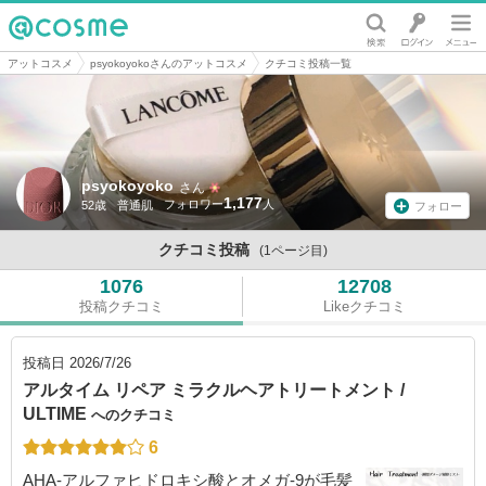
@cosme
アットコスメ
psyokoyokoさんのアットコスメ
クチコミ投稿一覧
psyokoyoko
さん
1,177
52歳
普通肌
フォロー
クチコミ投稿
(1ページ目)
1076
12708
投稿クチコミ
Likeクチコミ
投稿日
2026/7/26
アルタイム リペア ミラクルヘアトリートメント /
ULTIME
へのクチコミ
6
AHA-アルファヒドロキシ酸とオメガ-9が毛髪