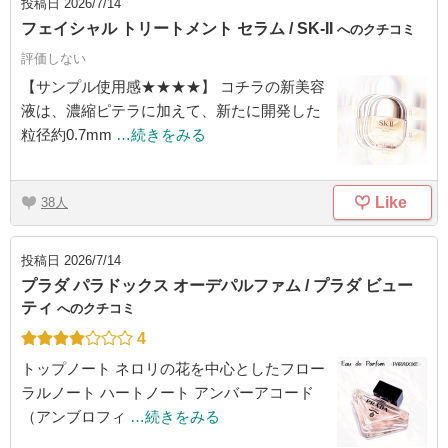
投稿日
2026/7/14
フェイシャル トリートメント セラム / SK-II
へのクチコミ
評価しない
【サンプル使用感★★★★】 コチラの新美容
液は、濃縮ピテラに加えて、新たに開発した
粒径約0.7mm
…続きをみる
Like
38
投稿日
2026/7/14
プラダ パラドックス オーデパルファム / プラダ ビュー
ティ
へのクチコミ
4
トップノート ネロリの花を中心としたフロー
ラルノート ハートノート アンバーアコード
（アンブロフィ
…続きをみる