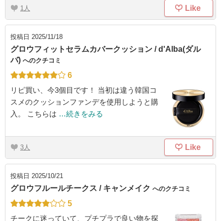
Like
1
投稿日
2025/11/18
グロウフィットセラムカバークッション / d'Alba(ダル
バ)
へのクチコミ
6
リピ買い、今3個目です！ 当初は違う韓国コ
スメのクッションファンデを使用しようと購
入。 こちらは
…続きをみる
Like
3
投稿日
2025/10/21
グロウフルールチークス / キャンメイク
へのクチコミ
5
チークに迷っていて、プチプラで良い物を探