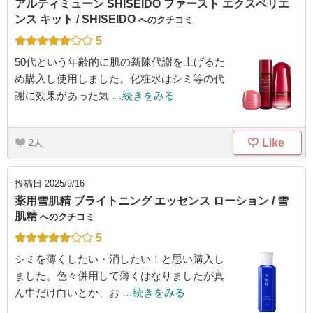
アルティミューン SHISEIDO ファースト エクスペリエ
ンス キット / SHISEIDO
へのクチコミ
5
50代という年齢的に肌の新陳代謝を上げるた
め購入し使用しました。化粧水はシミ等の代
謝に効果があった気
…続きをみる
Like
2
投稿日
2025/9/16
薬用雪肌精 ブライトニング エッセンス ローション / 雪
肌精
へのクチコミ
5
シミを薄くしたい・消したい！と思い購入し
ました。色々併用して薄くはなりましたが真
ん中だけ白いとか、お
…続きをみる