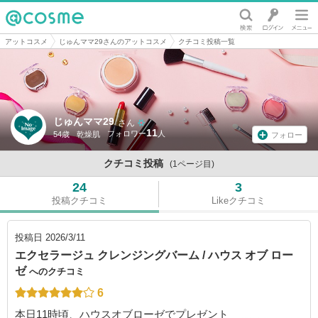
@cosme
アットコスメ
じゅんママ29さんのアットコスメ
クチコミ投稿一覧
じゅんママ29
さん
11
54歳
乾燥肌
フォロー
クチコミ投稿
(1ページ目)
24
3
投稿クチコミ
Likeクチコミ
投稿日
2026/3/11
エクセラージュ クレンジングバーム / ハウス オブ ロー
ゼ
へのクチコミ
6
本日11時頃、ハウスオブローゼでプレゼント