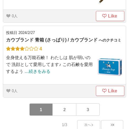
Like
0
投稿日
2024/2/27
カウブランド 青箱 (さっぱり) / カウブランド
へのクチコミ
4
全身使える万能石鹸！ わたしは 肌が弱いの
で 洗顔として愛用してます♪ この石鹸を愛用
するよう
…続きをみる
Like
0
1
2
3
1/3
次へ