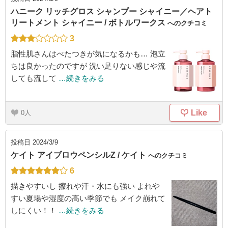
ハニーク リッチグロス シャンプー シャイニー／ヘアト
リートメント シャイニー / ボトルワークス
へのクチコミ
3
脂性肌さんはべたつきが気になるかも… 泡立
ちは良かったのですが 洗い足りない感じや流
しても流して
…続きをみる
Like
0
投稿日
2024/3/9
ケイト アイブロウペンシルZ / ケイト
へのクチコミ
6
描きやすいし 擦れや汗・水にも強い よれや
すい夏場や湿度の高い季節でも メイク崩れて
しにくい！！
…続きをみる