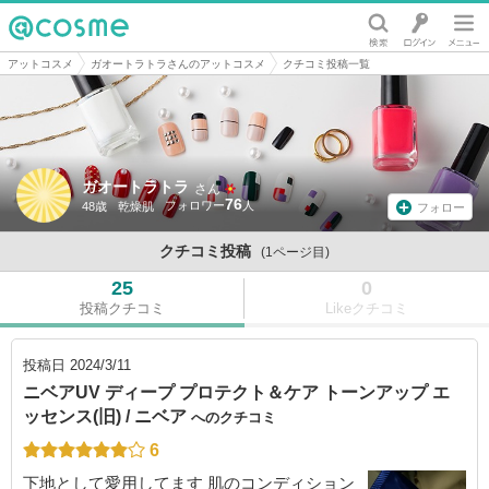
@cosme
アットコスメ
ガオートラトラさんのアットコスメ
クチコミ投稿一覧
ガオートラトラ
さん
76
48歳
乾燥肌
フォロー
クチコミ投稿
(1ページ目)
25
0
投稿クチコミ
Likeクチコミ
投稿日
2024/3/11
ニベアUV ディープ プロテクト＆ケア トーンアップ エ
ッセンス(旧) / ニベア
へのクチコミ
6
下地として愛用してます 肌のコンディション