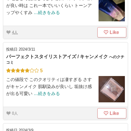
が良い時は これ一本でいいくらい トーンア
ップやくすみ
…続きをみる
Like
4
投稿日
2024/3/11
パーフェクトスタイリストアイズ / キャンメイク
へのクチ
コミ
5
この値段で このクオリティは凄すぎる さす
がキャンメイク 肌馴染みが良いし 垢抜け感
が出る可愛い
…続きをみる
Like
0
投稿日
2024/3/9