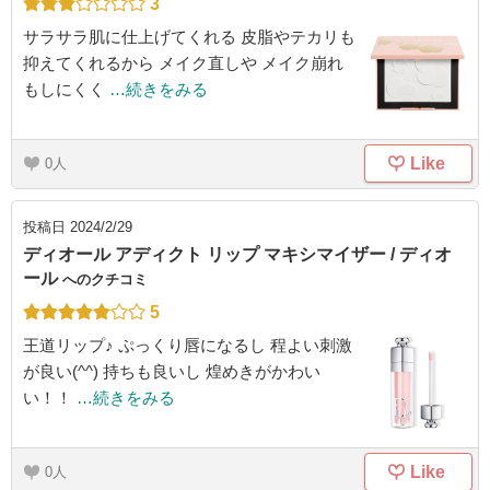
3
サラサラ肌に仕上げてくれる 皮脂やテカリも
抑えてくれるから メイク直しや メイク崩れ
もしにくく
…続きをみる
Like
0
投稿日
2024/2/29
ディオール アディクト リップ マキシマイザー / ディオ
ール
へのクチコミ
5
王道リップ♪ ぷっくり唇になるし 程よい刺激
が良い(^^) 持ちも良いし 煌めきがかわい
い！！
…続きをみる
Like
0