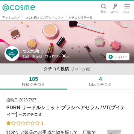
@cosme
アットコスメ
つぶれ梅さんのアットコスメ
クチコミ投稿一覧
つぶれ梅
さん
36
51歳
乾燥肌
フォロー
クチコミ投稿
(1ページ目)
185
4
投稿クチコミ
Likeクチコミ
投稿日
2026/7/27
PDRN リードルショット ブラシヘアセラム / VT(ブイテ
ィー)
へのクチコミ
1
頭皮ケア製品のお手頃な物を探して、店頭で