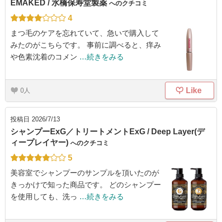
EMAKED / 水橋保寿堂製薬
へのクチコミ
4
まつ毛のケアを忘れていて、急いで購入して
みたのがこちらです。 事前に調べると、痒み
や色素沈着のコメン
…続きをみる
Like
0
投稿日
2026/7/13
シャンプーExG／トリートメントExG / Deep Layer(デ
ィープレイヤー)
へのクチコミ
5
美容室でシャンプーのサンプルを頂いたのが
きっかけで知った商品です。 どのシャンプー
を使用しても、洗っ
…続きをみる